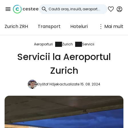
Zurich ZRH
Transport
Hoteluri
Mai mult
Conectați-vă la
Cestee
Aeroporturi
Zurich
Servicii
Servicii la Aeroportul
... comunitatea mondială a călătorilor
Zurich
Continuați cu Google
Kryštof Hájek
actualizate 15. 08. 2024
Continuați cu Facebook
Continuați cu e-mailul