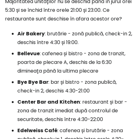
Majoritatea unităților nu se deschid până în jurul orei
5:30 și se închid între orele 21:00 și 23:00. Ce
restaurante sunt deschise în afara acestor ore?
Air
Bakery
: brutărie - zonă publică, check-in 2,
deschis între 4:30 și 19:00.
Bellevue
: cafenea și bistro - zona de tranzit,
poarta de plecare A, deschis de la 6:30
dimineața până la ultima plecare
Bye
Bye
Bar
: bar și bistro - zona publică,
check-in 2, deschis 4:30-21:00
Center
Bar
and
Kitchen
: restaurant și bar -
zona de tranzit imediat după controlul de
securitate, deschis între 4:30-22:00
Edelweiss
Café
: cafenea și brutărie - zona