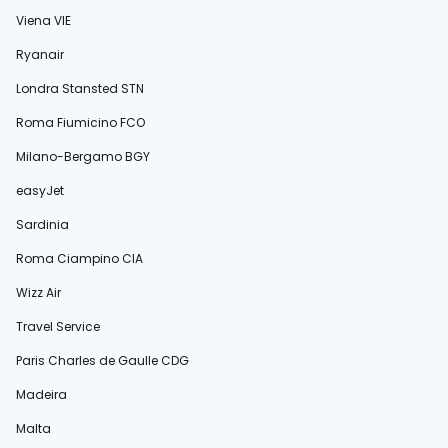
Viena VIE
Ryanair
Londra Stansted STN
Roma Fiumicino FCO
Milano-Bergamo BGY
easyJet
Sardinia
Roma Ciampino CIA
Wizz Air
Travel Service
Paris Charles de Gaulle CDG
Madeira
Malta