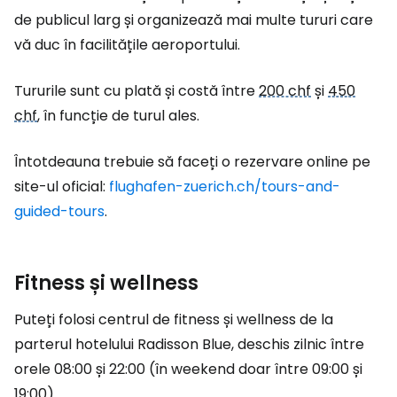
de publicul larg și organizează mai multe tururi care
vă duc în facilitățile aeroportului.
Tururile sunt cu plată și costă între
200 chf
și
450
chf
, în funcție de turul ales.
Întotdeauna trebuie să faceți o rezervare online pe
site-ul oficial:
flughafen-zuerich.ch/tours-and-
guided-tours
.
Fitness și wellness
Puteți folosi centrul de fitness și wellness de la
parterul hotelului Radisson Blue, deschis zilnic între
orele 08:00 și 22:00 (în weekend doar între 09:00 și
19:00).