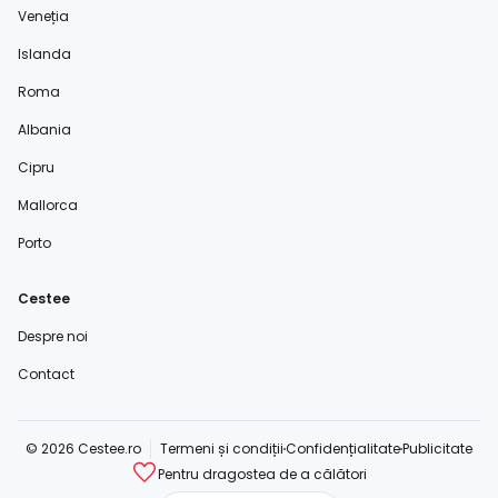
Veneția
Islanda
Roma
Albania
Cipru
Mallorca
Porto
Cestee
Despre noi
Contact
© 2026 Cestee.ro
Termeni și condiții
Confidențialitate
Publicitate
Pentru dragostea de a călători
cestee.com