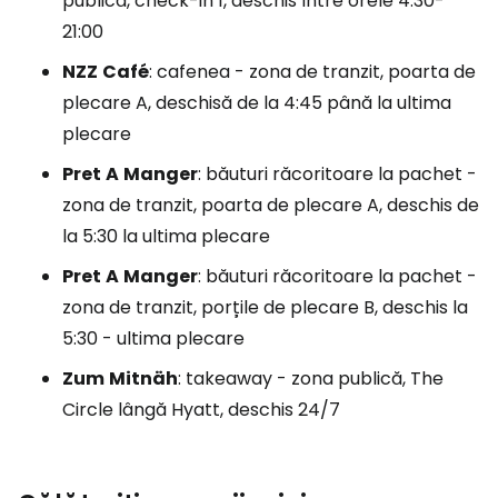
publică, check-in 1, deschis între orele 4:30-
21:00
NZZ
Café
: cafenea - zona de tranzit, poarta de
plecare A, deschisă de la 4:45 până la ultima
plecare
Pret
A
Manger
: băuturi răcoritoare la pachet -
zona de tranzit, poarta de plecare A, deschis de
la 5:30 la ultima plecare
Pret
A
Manger
: băuturi răcoritoare la pachet -
zona de tranzit, porțile de plecare B, deschis la
5:30 - ultima plecare
Zum
Mitnäh
: takeaway - zona publică, The
Circle lângă Hyatt, deschis 24/7