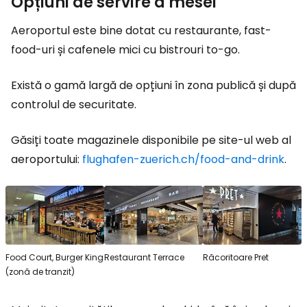
Opțiuni de servire a mesei
Aeroportul este bine dotat cu restaurante, fast-
food-uri și cafenele mici cu bistrouri to-go.
Există o gamă largă de opțiuni în zona publică și după
controlul de securitate.
Găsiți toate magazinele disponibile pe site-ul web al
aeroportului:
flughafen-zuerich.ch/food-and-drink
.
Food Court, Burger King
Restaurant Terrace
Răcoritoare Pret
(zonă de tranzit)