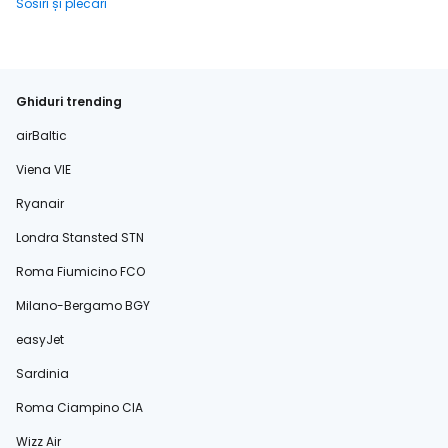
Sosiri și plecări
Ghiduri trending
airBaltic
Viena VIE
Ryanair
Londra Stansted STN
Roma Fiumicino FCO
Milano-Bergamo BGY
easyJet
Sardinia
Roma Ciampino CIA
Wizz Air