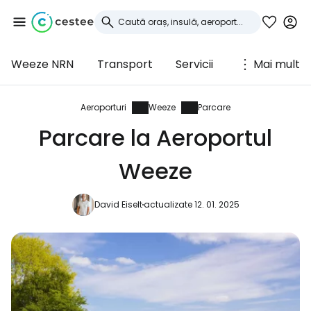
Weeze NRN
Transport
Servicii
Mai mult
Conectați-vă la
Cestee
Aeroporturi
Weeze
Parcare
Parcare la Aeroportul
... comunitatea mondială a călătorilor
Weeze
Continuați cu Google
David Eiselt
actualizate 12. 01. 2025
Continuați cu Facebook
Continuați cu e-mailul