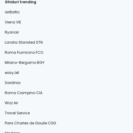
Ghiduri trending
airBaltic
Viena VIE
Ryanair
Londra Stansted STN
Roma Fiumicino FCO
Milano-Bergamo BGY
easyJet
Sardinia
Roma Ciampino CIA
Wizz Air
Travel Service
Paris Charles de Gaulle CDG