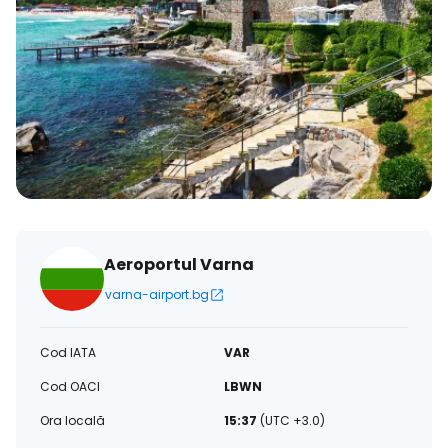
Aeroportul Varna
varna-airport.bg
Cod IATA
VAR
Cod OACI
LBWN
Ora locală
15:37
(UTC +3.0)