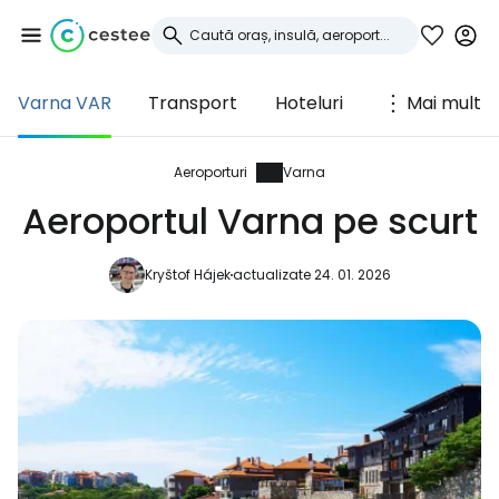
Varna VAR
Transport
Hoteluri
Mai mult
Conectați-vă la
Cestee
Aeroporturi
Varna
Aeroportul Varna pe scurt
... comunitatea mondială a călătorilor
Kryštof Hájek
actualizate 24. 01. 2026
Continuați cu Google
Continuați cu Facebook
Continuați cu e-mailul