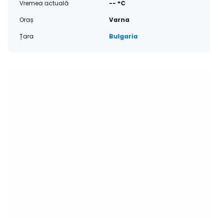
Vremea actuală
-- °C
Oraș
Varna
Țara
Bulgaria