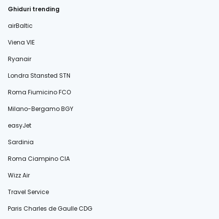
Ghiduri trending
airBaltic
Viena VIE
Ryanair
Londra Stansted STN
Roma Fiumicino FCO
Milano-Bergamo BGY
easyJet
Sardinia
Roma Ciampino CIA
Wizz Air
Travel Service
Paris Charles de Gaulle CDG