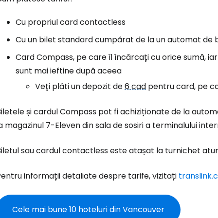
Cu propriul card contactless
Cu un bilet standard cumpărat de la un automat de b
Card Compass, pe care îl încărcați cu orice sumă, iar
sunt mai ieftine după aceea
Veți plăti un depozit de
6 cad
pentru card, pe car
iletele și cardul Compass pot fi achiziționate de la autom
a magazinul 7-Eleven din sala de sosiri a terminalului inter
iletul sau cardul contactless este atașat la turnichet atunci 
entru informații detaliate despre tarife, vizitați
translink
Cele mai bune 10 hoteluri din Vancouver