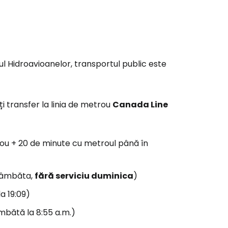
ul Hidroavioanelor, transportul public este
ți transfer la linia de metrou
Canada Line
rou + 20 de minute cu metroul până în
 sâmbăta,
fără serviciu duminica
)
a 19:09)
âmbătă la 8:55 a.m.)