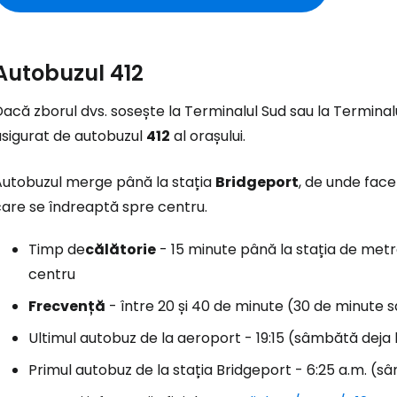
Autobuzul 412
acă zborul dvs. sosește la Terminalul Sud sau la Terminal
asigurat de autobuzul
412
al orașului.
Autobuzul merge până la stația
Bridgeport
, de unde face
care se îndreaptă spre centru.
Timp de
călătorie
- 15 minute până la stația de met
centru
Frecvență
- între 20 și 40 de minute (30 de minute
Ultimul autobuz de la aeroport - 19:15 (sâmbătă deja l
Primul autobuz de la stația Bridgeport - 6:25 a.m. (s