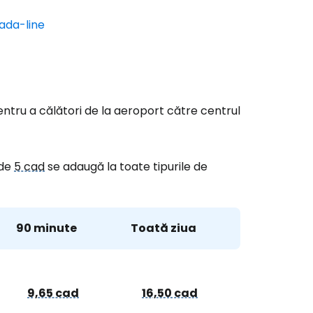
ada-line
ă la Cestee
r
 pentru a călători de la aeroport către centrul
ntinuați cu Google
de
5 cad
se adaugă la toate tipurile de
tinuați cu Facebook
90 minute
Toată ziua
inuați cu e-mailul
9,65 cad
16,50 cad