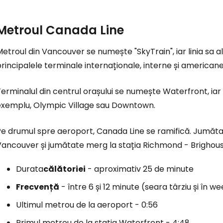
Metroul
Canada Line
etroul din Vancouver se numește "SkyTrain", iar linia sa
rincipalele terminale internaționale, interne și americane
erminalul din centrul orașului se numește Waterfront, ia
exemplu, Olympic Village sau Downtown.
Pe drumul spre aeroport,
Canada Line
se ramifică. Jumăta
Vancouver și jumătate merg la stația Richmond - Brighous
Durata
călătoriei
- aproximativ 25 de minute
Frecvență
- între 6 și 12 minute (seara târziu și în
Ultimul metrou de la aeroport - 0:56
Primul metrou de la stația Waterfront - 4:48