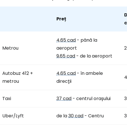
Preț
c
4,65 cad
- până la
Metrou
aeroport
2
9,65 cad
- de la aeroport
Autobuz 412 +
4,65 cad
- în ambele
4
metrou
direcții
Taxi
37 cad
- centrul orașului
3
Uber/Lyft
de la
30 cad
- Centru
3