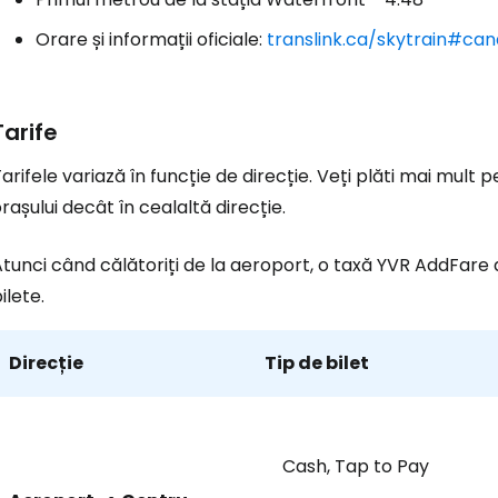
Orare și informații oficiale:
translink.ca/skytrain#can
Conectați-v
Tarife
... comunitatea mondială a călătorilo
arifele variază în funcție de direcție. Veți plăti mai mult
rașului decât în cealaltă direcție.
Co
tunci când călătoriți de la aeroport, o taxă
YVR AddFare
ilete.
Con
Direcție
Tip de bilet
Cont
Cash, Tap to Pay