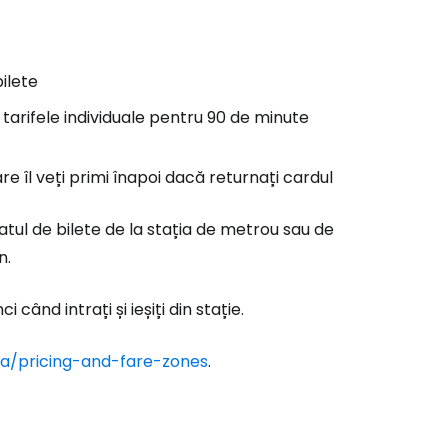
ilete
 tarifele individuale pentru 90 de minute
e îl veți primi înapoi dacă returnați cardul
atul de bilete de la stația de metrou sau de
n.
când intrați și ieșiți din stație.
.ca/pricing-and-fare-zones
.