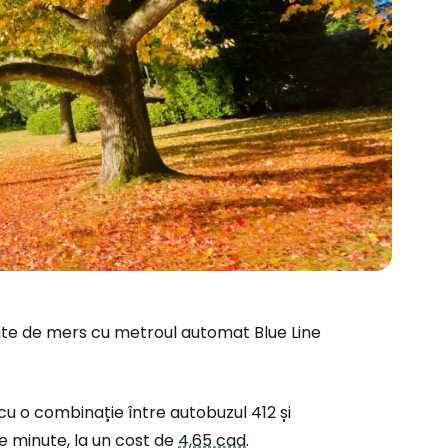
ute de mers cu metroul automat Blue Line
 cu o combinație între autobuzul 412 și
de minute, la un cost de
4,65 cad
.