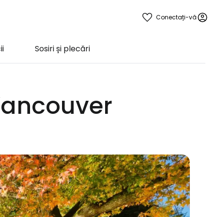
Conectați-vă
ii
Sosiri și plecări
 Vancouver