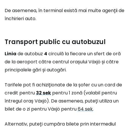
De asemenea, în terminal există mai multe agenții de
închirieri auto.
Transport public cu autobuzul
Linia
de autobuz
4
circulă la fiecare un sfert de oră
de la aeroport către centrul orașului Växjö și către
principalele gări și autogări.
Tarifele pot fi achiziționate de la șofer cu un card de
credit pentru
32 sek
pentru 1 zonă (valabil pentru
întregul oraș Växjö). De asemenea, puteți utiliza un
bilet de o zi pentru Växjö pentru
64 sek
.
Alternativ, puteți cumpăra bilete prin intermediul