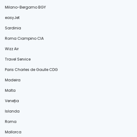
Milano-Bergamo BGY
easyJet
Sardinia
Roma Ciampino CIA
Wizz Air
Travel Service
Paris Charles de Gaulle CDG
Madeira
Malta
Veneția
Islanda
Roma
Mallorca