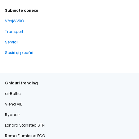
Subiecte conexe
Växjö VXO
Transport
Servicii
Sosiri și plecări
Ghiduri trending
airBaltic
Viena VIE
Ryanair
Londra Stansted STN
Roma Fiumicino FCO