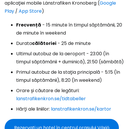
aplicației mobile Länstrafiken Kronoberg (
Google
Play
/
App Store
)
Frecvență
- 15 minute în timpul săptămânii, 20
de minute în weekend
Durata
călătoriei
- 25 de minute
Ultimul autobuz de la aeroport - 23:00 (în
timpul săptămânii + duminică), 21:50 (sâmbătă)
Primul autobuz de la stația principală - 5:15 (în
timpul săptămânii), 8:20 (în weekend)
Orare și căutare de legături:
lanstrafikenkron.se/tidtabeller
Hărți ale liniilor:
lanstrafikenkron.se/kartor
Rezervați un hotel în centrul orașului Växjö