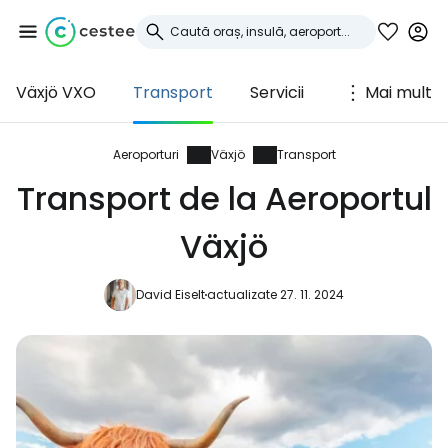
Växjö VXO
Transport
Servicii
Mai mult
Conectați-vă la
Cestee
Aeroporturi
Växjö
Transport
Transport de la Aeroportul
... comunitatea mondială a călătorilor
Växjö
Continuați cu Google
David Eiselt
actualizate 27. 11. 2024
Continuați cu Facebook
Continuați cu e-mailul