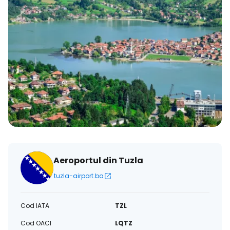
Aeroportul din Tuzla
tuzla-airport.ba
Cod IATA
TZL
Cod OACI
LQTZ