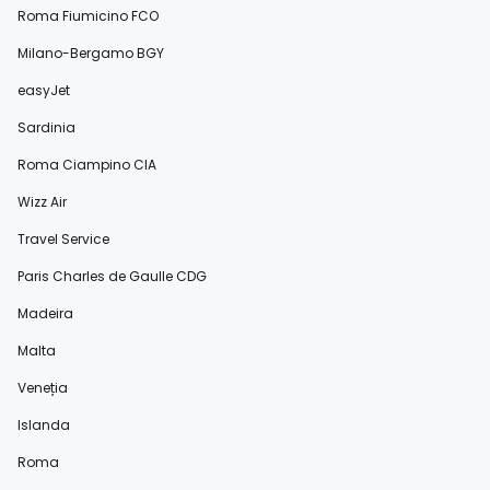
Roma Fiumicino FCO
Milano-Bergamo BGY
easyJet
Sardinia
Roma Ciampino CIA
Wizz Air
Travel Service
Paris Charles de Gaulle CDG
Madeira
Malta
Veneția
Islanda
Roma