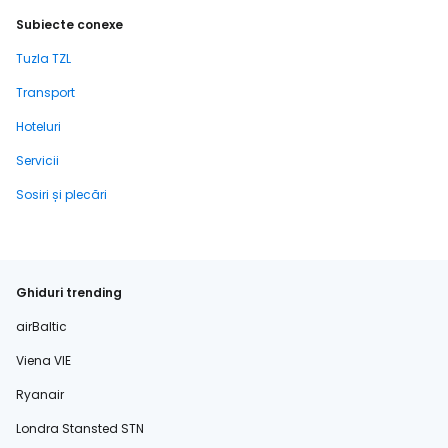
Subiecte conexe
Tuzla TZL
Transport
Hoteluri
Servicii
Sosiri și plecări
Ghiduri trending
airBaltic
Viena VIE
Ryanair
Londra Stansted STN