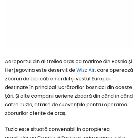
Aeroportul din al treilea oraș ca mărime din Bosnia și
Herțegovina este deservit de
Wizz Air
, care operează
zboruri de aici către nordul și vestul Europei,
destinate în principal lucrătorilor bosniaci din aceste
țări. Și alte companii aeriene zboară din când în când
către Tuzla, atrase de subvențiile pentru operarea
zborurilor oferite de oraș.
Tuzla este situată convenabil în apropierea
granițelor cu Croația și Serbia și, prin urmare, este