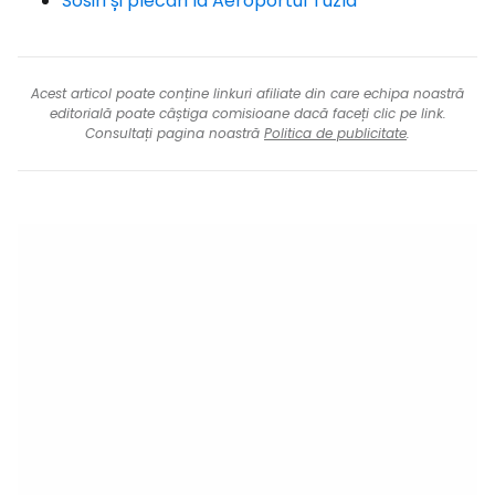
Sosiri și plecări la Aeroportul Tuzla
Acest articol poate conține linkuri afiliate din care echipa noastră
editorială poate câștiga comisioane dacă faceți clic pe link.
Consultați pagina noastră
Politica de publicitate
.