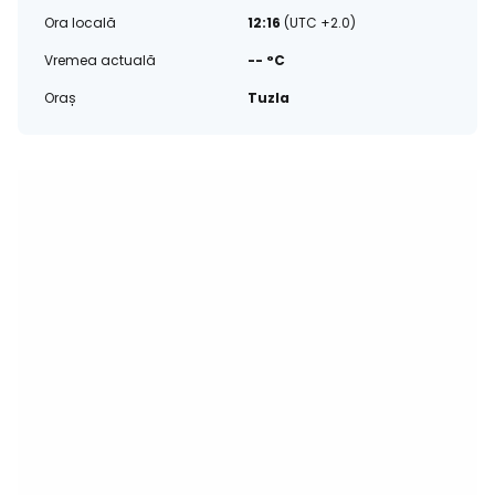
Ora locală
12:16
(UTC +2.0)
Vremea actuală
-- °C
Oraș
Tuzla