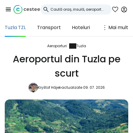
Tuzla TZL
Transport
Hoteluri
Mai mult
Conectați-vă la
Cestee
Aeroporturi
Tuzla
Aeroportul din Tuzla pe
... comunitatea mondială a călătorilor
scurt
Continuați cu Google
Kryštof Hájek
actualizate 09. 07. 2026
Continuați cu Facebook
Continuați cu e-mailul