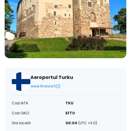
Aeroportul Turku
www.finavia.fi
Cod IATA
TKU
Cod OACI
EFTU
Ora locală
00:04
(UTC +3.0)