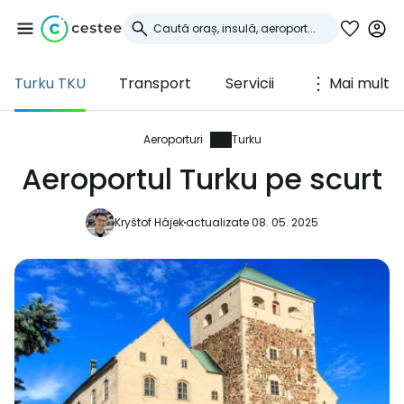
Turku TKU
Transport
Servicii
Mai mult
Conectați-vă la
Cestee
Aeroporturi
Turku
Aeroportul Turku pe scurt
... comunitatea mondială a călătorilor
Kryštof Hájek
actualizate 08. 05. 2025
Continuați cu Google
Continuați cu Facebook
Continuați cu e-mailul