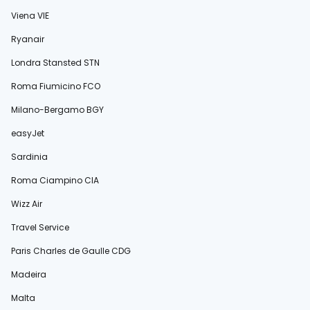
Viena VIE
Ryanair
Londra Stansted STN
Roma Fiumicino FCO
Milano-Bergamo BGY
easyJet
Sardinia
Roma Ciampino CIA
Wizz Air
Travel Service
Paris Charles de Gaulle CDG
Madeira
Malta