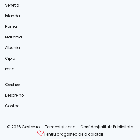
Veneția
Islanda
Roma
Mallorca
Albania
Cipru
Porto
Cestee
Despre noi
Contact
© 2026 Cestee.ro
Termeni și condiții
Confidențialitate
Publicitate
Pentru dragostea de a călători
cestee.com