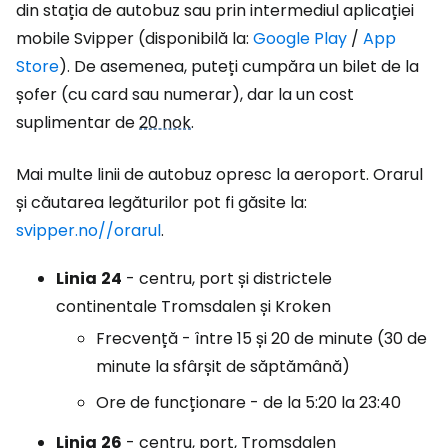
din stația de autobuz sau prin intermediul aplicației
mobile Svipper (disponibilă la:
Google Play
/
App
Store
). De asemenea, puteți cumpăra un bilet de la
șofer (cu card sau numerar), dar la un cost
suplimentar de
20 nok
.
Mai multe linii de autobuz opresc la aeroport. Orarul
și căutarea legăturilor pot fi găsite la:
svipper.no//orarul
.
Linia
24
- centru, port și districtele
continentale Tromsdalen și Kroken
Frecvență - între 15 și 20 de minute (30 de
minute la sfârșit de săptămână)
Ore de funcționare - de la 5:20 la 23:40
Linia
26
- centru, port, Tromsdalen