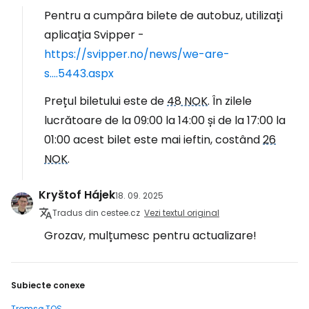
Pentru a cumpăra bilete de autobuz, utilizați
aplicația Svipper -
https://svipper.no/news/we-are-
s....5443.aspx
Prețul biletului este de
48 NOK
. În zilele
lucrătoare de la 09:00 la 14:00 și de la 17:00 la
01:00 acest bilet este mai ieftin, costând
26
NOK
.
Kryštof Hájek
18. 09. 2025
Tradus din cestee.cz
Vezi textul original
Grozav, mulțumesc pentru actualizare!
Subiecte conexe
Tromsø TOS