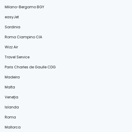
Milano-Bergamo BGY
easyJet
Sardinia
Roma Ciampino CIA
Wizz Air
Travel Service
Paris Charles de Gaulle CDG
Madeira
Malta
Veneția
Islanda
Roma
Mallorca