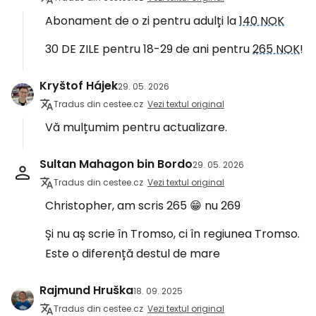
Abonament de o zi pentru adulți la
140 NOK
30 DE ZILE pentru 18-29 de ani pentru
265 NOK
!
Kryštof Hájek
29. 05. 2026
Tradus din cestee.cz
Vezi textul original
Vă mulțumim pentru actualizare.
Sultan Mahagon bin Bordo
29. 05. 2026
Tradus din cestee.cz
Vezi textul original
Christopher, am scris 265 😁 nu 269
Și nu aș scrie în Tromso, ci în regiunea Tromso.
Este o diferență destul de mare
Rajmund Hruška
18. 09. 2025
Tradus din cestee.cz
Vezi textul original