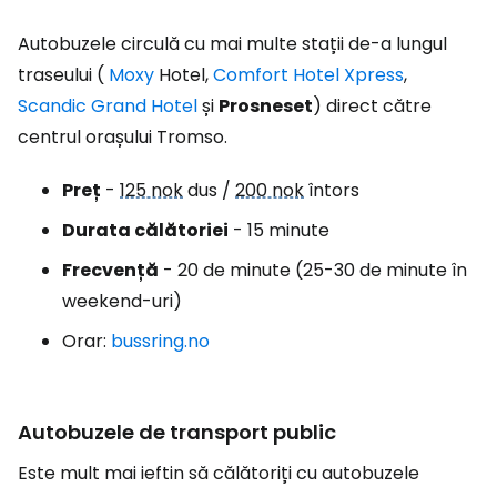
Autobuzele circulă cu mai multe stații de-a lungul
traseului (
Moxy
Hotel,
Comfort Hotel Xpress
,
Scandic Grand Hotel
și
Prosneset
) direct către
centrul orașului Tromso.
Preț
-
125 nok
dus /
200 nok
întors
Durata călătoriei
- 15 minute
Frecvență
- 20 de minute (25-30 de minute în
weekend-uri)
Orar:
bussring.no
Autobuzele de transport public
Este mult mai ieftin să călătoriți cu autobuzele