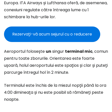
Europa. ITA Airways și Lufthansa oferă, de asemenea,
conexiuni regulate către întreaga lume cu 1
schimbare la hub-urile lor.
Rezervați-vă acum sejurul cu o reducere
Aeroportul folosește
un
singur
terminal mic
, comun
pentru toate zborurile. Orientarea este foarte
ușoară, holul aeroportului este spațios și clar și puteți
parcurge întregul hol în 2 minute.
Terminalul este închis de la miezul nopții până la ora
4:00 dimineața și nu este posibil să rămâneți peste
noapte.