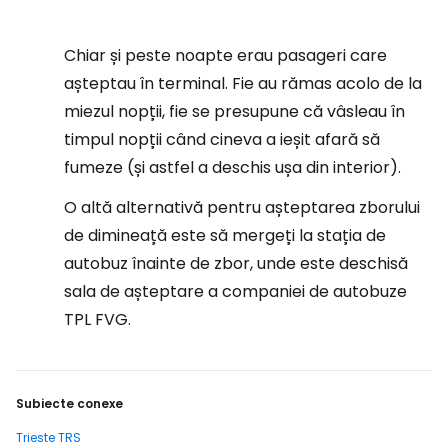
Chiar și peste noapte erau pasageri care
așteptau în terminal. Fie au rămas acolo de la
miezul nopții, fie se presupune că vâsleau în
timpul nopții când cineva a ieșit afară să
fumeze (și astfel a deschis ușa din interior).
O altă alternativă pentru așteptarea zborului
de dimineață este să mergeți la stația de
autobuz înainte de zbor, unde este deschisă
sala de așteptare a companiei de autobuze
TPL FVG.
Subiecte conexe
Trieste TRS