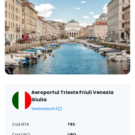
Aeroportul Trieste Friuli Venezia
Giulia
triesteairport.it
Cod IATA
TRS
Cod OACI
LIPQ