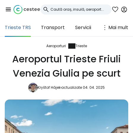
Trieste TRS
Transport
Servicii
Mai mult
Conectați-vă la
Cestee
Aeroporturi
Trieste
Aeroportul Trieste Friuli
... comunitatea mondială a călătorilor
Venezia Giulia pe scurt
Continuați cu Google
Kryštof Hájek
actualizate 04. 04. 2025
Continuați cu Facebook
Continuați cu e-mailul