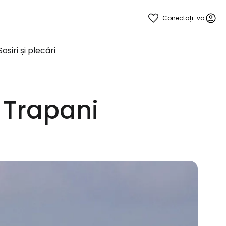
Conectați-vă
Sosiri și plecări
 Trapani