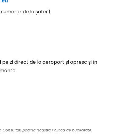
n.eu
n numerar de la șofer)
 pe zi direct de la aeroport și opresc și în
lmonte.
nk. Consultați pagina noastră
Politica de publicitate
.