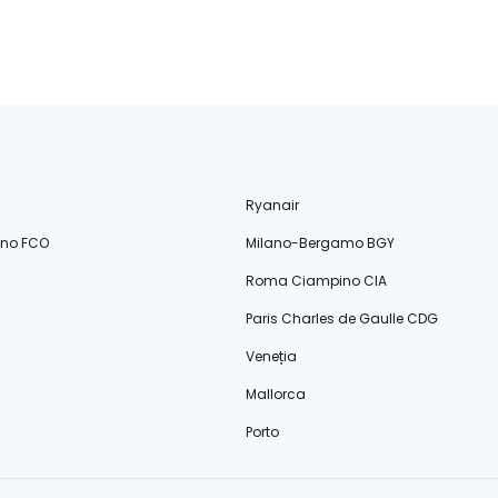
Ryanair
ino FCO
Milano-Bergamo BGY
Roma Ciampino CIA
Paris Charles de Gaulle CDG
Veneția
Mallorca
Porto