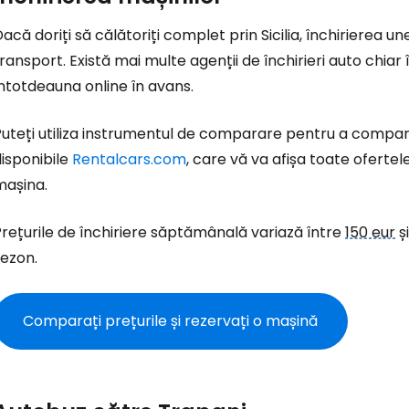
acă doriți să călătoriți complet prin Sicilia, închirierea 
ransport. Există mai multe agenții de închirieri auto chiar î
ntotdeauna online în avans.
uteți utiliza instrumentul de comparare pentru a compara
isponibile
Rentalcars.com
,
care vă va afișa toate ofertele
mașina.
rețurile de închiriere săptămânală variază între
150 eur
ș
sezon.
Comparați prețurile și rezervați o mașină