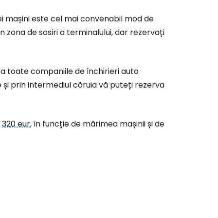
unei mașini este cel mai convenabil mod de
n zona de sosiri a terminalului, dar rezervați
 toate companiile de închirieri auto
 și prin intermediul căruia vă puteți rezerva
i
320 eur
, în funcție de mărimea mașinii și de