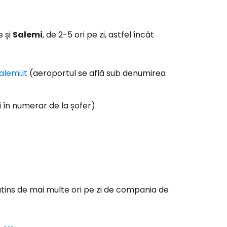
e și
Salemi
, de 2-5 ori pe zi, astfel încât
alemi.it
(aeroportul se află sub denumirea
i în numerar de la șofer)
e atins de mai multe ori pe zi de compania de