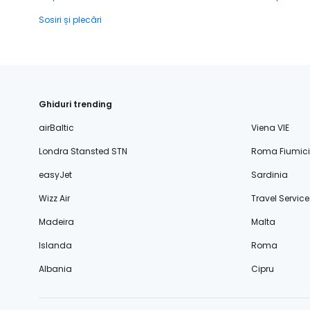
Sosiri și plecări
Ghiduri trending
airBaltic
Viena VIE
Londra Stansted STN
Roma Fiumic
easyJet
Sardinia
Wizz Air
Travel Service
Madeira
Malta
Islanda
Roma
Albania
Cipru