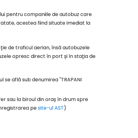
ului pentru companiile de autobuz care
atate, acestea fiind situate imediat la
ă la Cestee
ie de traficul aerian, însă autobuzele
r
zele opresc direct în port și în stația de
ntinuați cu Google
l se află sub denumirea "TRAPANI
er sau la biroul din oraș în drum spre
tinuați cu Facebook
înregistrarea pe
site-ul AST
)
inuați cu e-mailul