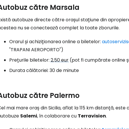
Autobuz către Marsala
xistă autobuze directe către orașul stațiune din apropier
acestea nu se conectează complet la toate zborurile.
Orarul și achiziționarea online a biletelor:
autoservizis
"TRAPANI AEROPORTO")
Prețurile biletelor:
2,50 eur
(pot fi cumpărate online ș
Durata călătoriei: 30 de minute
Autobuz către Palermo
el mai mare oraș din Sicilia, aflat la 115 km distanță, est
autobuze
Salemi
, în colaborare cu
Terravision
.