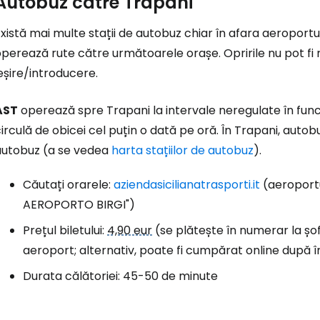
Autobuz către Trapani
xistă mai multe stații de autobuz chiar în afara aeroport
perează rute către următoarele orașe. Opririle nu pot fi r
Conectați-v
eșire/introducere.
AST
operează spre Trapani la intervale neregulate în funcț
... comunitatea mondială a călătorilo
irculă de obicei cel puțin o dată pe oră. În Trapani, autobu
autobuz (a se vedea
harta stațiilor de autobuz
).
Co
Căutați orarele:
aziendasicilianatrasporti.it
(aeroportu
AEROPORTO BIRGI")
Prețul biletului:
4,90 eur
(se plătește în numerar la șof
Con
aeroport; alternativ, poate fi cumpărat online după 
Durata călătoriei: 45-50 de minute
Cont