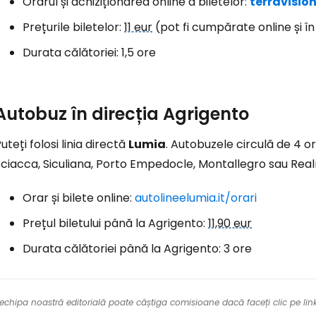
Orarul și achiziționarea online a biletelor:
terravisio
Prețurile biletelor:
11 eur
(pot fi cumpărate online și î
Durata călătoriei: 1,5 ore
Autobuz în direcția Agrigento
uteți folosi linia directă
Lumia
. Autobuzele circulă de 4 ori
Sciacca, Siculiana, Porto Empedocle, Montallegro sau Rea
Orar și bilete online:
autolineelumia.it/orari
Prețul biletului până la Agrigento:
11,90 eur
Durata călătoriei până la Agrigento: 3 ore
re echipa noastră editorială poate câștiga comisioane dacă faceți clic pe li