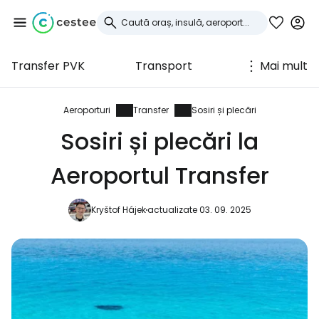
Transfer PVK
Transport
Mai mult
Conectați-vă la
Cestee
Aeroporturi
Transfer
Sosiri și plecări
Sosiri și plecări la
... comunitatea mondială a călătorilor
Aeroportul Transfer
Continuați cu Google
Kryštof Hájek
actualizate 03. 09. 2025
Continuați cu Facebook
Continuați cu e-mailul