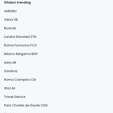
Ghiduri trending
airBaltic
Viena VIE
Ryanair
Londra Stansted STN
Roma Fiumicino FCO
Milano-Bergamo BGY
easyJet
Sardinia
Roma Ciampino CIA
Wizz Air
Travel Service
Paris Charles de Gaulle CDG