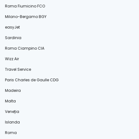
Roma Fiumicino FCO
Milano-Bergamo BGY
easyJet
Sardinia
Roma Ciampino CIA
Wizz Air
Travel Service
Paris Charles de Gaulle CDG
Madeira
Malta
Veneția
Islanda
Roma