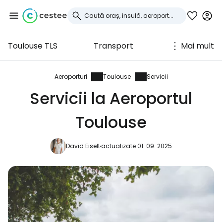
Toulouse TLS
Transport
Mai mult
Conectați-vă la
Cestee
Aeroporturi
Toulouse
Servicii
Servicii la Aeroportul
... comunitatea mondială a călătorilor
Toulouse
Continuați cu Google
David Eiselt
actualizate 01. 09. 2025
Continuați cu Facebook
Continuați cu e-mailul