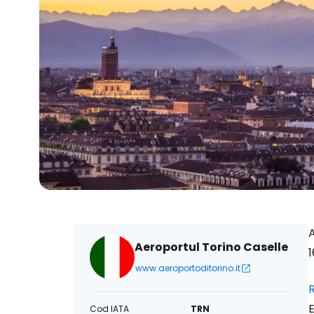
A
Aeroportul Torino Caselle
1
www.aeroportoditorino.it
E
Cod IATA
TRN