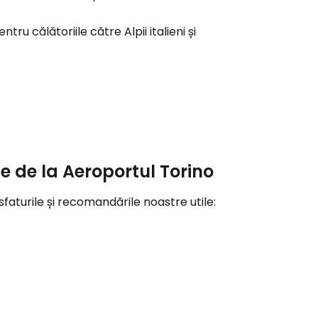
r
tru călătoriile către Alpii italieni și
ntinuați cu Google
tinuați cu Facebook
ie de la Aeroportul Torino
inuați cu e-mailul
 sfaturile și recomandările noastre utile: