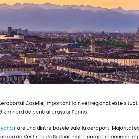
eroportul Caselle, important la nivel regional, este situa
6 km nord de centrul orașului Torino.
Conectați-v
Ryanair
are una dintre bazele sale la aeroport. Majoritatea 
uropa de Vest sau de Sud, iar multe companii aeriene imp