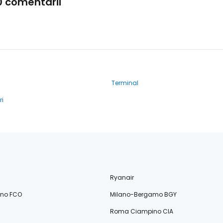
0 comentarii
Terminal
ri
Ryanair
ino FCO
Milano-Bergamo BGY
Roma Ciampino CIA