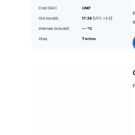
Cod OACI
LIMF
P
Ora locală
17:26
(UTC +2.0)
s
Vremea actuală
-- °C
Oraș
Torino
F