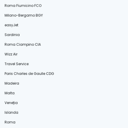
Roma Fiumicino FCO
Milano-Bergamo BGY
easyJet
Sardinia
Roma Ciampino CIA
Wizz Air
Travel Service
Paris Charles de Gaulle CDG
Madeira
Malta
Veneția
Islanda
Roma