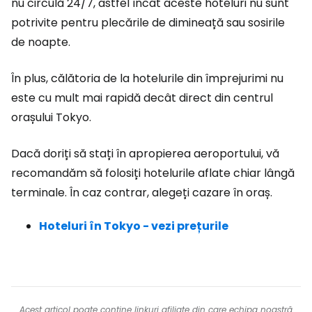
nu circulă 24/7, astfel încât aceste hoteluri nu sunt
potrivite pentru plecările de dimineață sau sosirile
de noapte.
În plus, călătoria de la hotelurile din împrejurimi nu
este cu mult mai rapidă decât direct din centrul
orașului Tokyo.
Dacă doriți să stați în apropierea aeroportului, vă
recomandăm să folosiți hotelurile aflate chiar lângă
terminale. În caz contrar, alegeți cazare în oraș.
Hoteluri în Tokyo - vezi prețurile
Acest articol poate conține linkuri afiliate din care echipa noastră