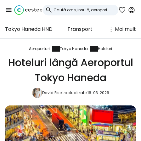
Tokyo Haneda HND
Transport
Mai mult
Conectați-vă la
Cestee
Aeroporturi
Tokyo Haneda
Hoteluri
Hoteluri lângă Aeroportul
... comunitatea mondială a călătorilor
Tokyo Haneda
Continuați cu Google
David Eiselt
actualizate 16. 03. 2026
Continuați cu Facebook
Continuați cu e-mailul