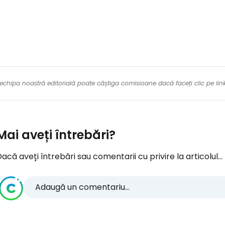
re echipa noastră editorială poate câștiga comisioane dacă faceți clic pe li
Mai aveți întrebări?
acă aveți întrebări sau comentarii cu privire la articolul...
Adaugă un comentariu...