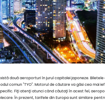
xistă două aeroporturi în jurul capitalei japoneze. Biletel
odul comun "TYO". Motorul de căutare va găsi cea mai ief
pecific. Fiți atenți atunci când căutați în acest fel, aeropo
Conectați-v
lecare. În prezent, tarifele din Europa sunt similare pen