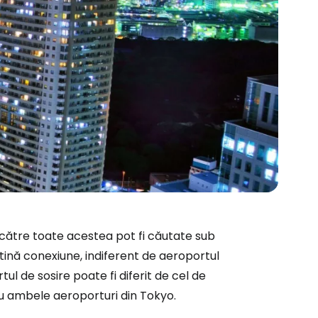
e către toate acestea pot fi căutate sub
tină conexiune, indiferent de aeroportul
rtul de sosire poate fi diferit de cel de
ă la Cestee
tru ambele aeroporturi din Tokyo.