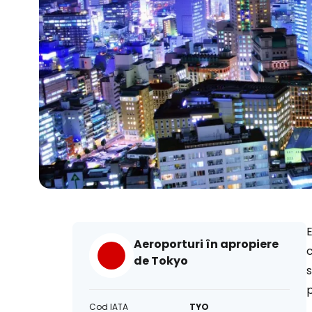
E
Aeroporturi în apropiere
c
de Tokyo
s
p
Cod IATA
TYO