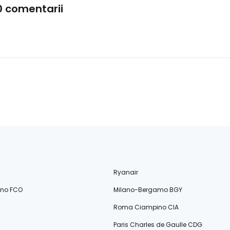
0 comentarii
Ryanair
ino FCO
Milano-Bergamo BGY
Roma Ciampino CIA
Paris Charles de Gaulle CDG