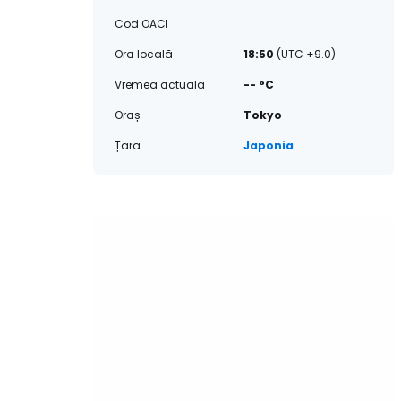
Cod OACI
Ora locală
18:50
(UTC +9.0)
Vremea actuală
-- °C
Oraș
Tokyo
Țara
Japonia