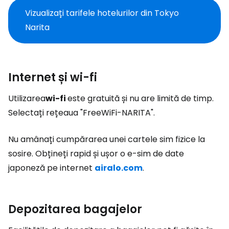
Vizualizați tarifele hotelurilor din Tokyo
Narita
Internet și wi-fi
Utilizarea
wi-fi
este gratuită și nu are limită de timp.
Selectați rețeaua "FreeWiFi-NARITA".
Nu amânați cumpărarea unei cartele sim fizice la
sosire. Obțineți rapid și ușor o e-sim de date
japoneză pe internet
airalo.com
.
Depozitarea bagajelor