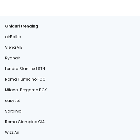
Ghiduri trending
airBaltic
Viena VIE
Ryanair
Londra Stansted STN
Roma Fiumicino FCO
Milano-Bergamo BGY
easyJet
Sardinia
Roma Ciampino CIA
Wizz Air