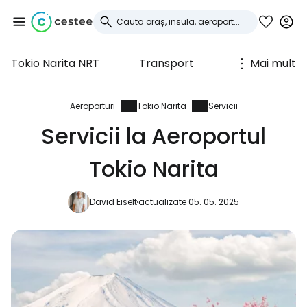
Tokio Narita NRT
Transport
Mai mult
Conectați-vă la
Cestee
Aeroporturi
Tokio Narita
Servicii
Servicii la Aeroportul
... comunitatea mondială a călătorilor
Tokio Narita
Continuați cu Google
David Eiselt
actualizate 05. 05. 2025
Continuați cu Facebook
Continuați cu e-mailul