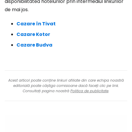
disponibilitatea hotelurilor prin intermediul linkurilor
de mai jos.
Cazare în Tivat
Cazare Kotor
Cazare Budva
Acest articol poate conține linkuri afiliate din care echipa noastră
editorială poate câștiga comisioane dacă faceți clic pe link.
Consultați pagina noastră
Politica de publicitate
.