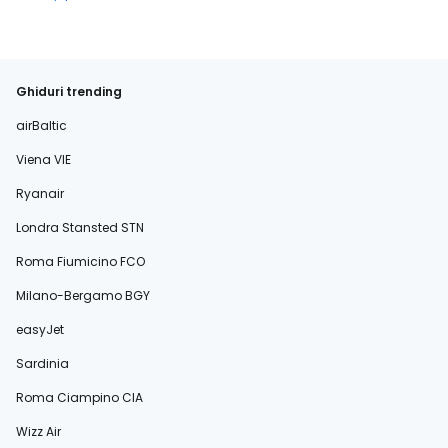
Ghiduri trending
airBaltic
Viena VIE
Ryanair
Londra Stansted STN
Roma Fiumicino FCO
Milano-Bergamo BGY
easyJet
Sardinia
Roma Ciampino CIA
Wizz Air