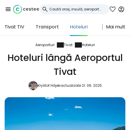
Tivat TIV
Transport
Hoteluri
Mai mult
Conectați-vă la
Cestee
Aeroporturi
Tivat
Hoteluri
Hoteluri lângă Aeroportul
... comunitatea mondială a călătorilor
Tivat
Continuați cu Google
Kryštof Hájek
actualizate 21. 06. 2025
Continuați cu Facebook
Continuați cu e-mailul