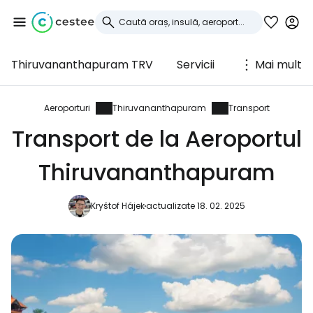
Thiruvananthapuram TRV
Servicii
Mai mult
Conectați-vă la
Cestee
Aeroporturi
Thiruvananthapuram
Transport
Transport de la Aeroportul
... comunitatea mondială a călătorilor
Thiruvananthapuram
Continuați cu Google
Kryštof Hájek
actualizate 18. 02. 2025
Continuați cu Facebook
Continuați cu e-mailul