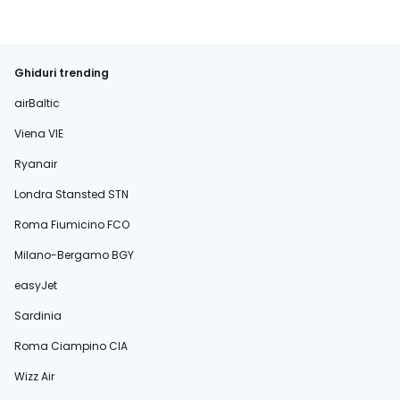
Ghiduri trending
airBaltic
Viena VIE
Ryanair
Londra Stansted STN
Roma Fiumicino FCO
Milano-Bergamo BGY
easyJet
Sardinia
Roma Ciampino CIA
Wizz Air