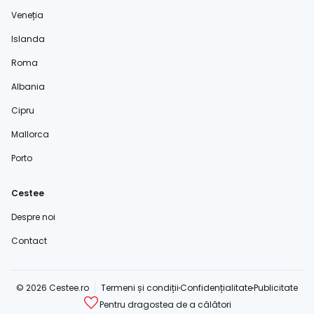
Veneția
Islanda
Roma
Albania
Cipru
Mallorca
Porto
Cestee
Despre noi
Contact
© 2026 Cestee.ro
Termeni și condiții
Confidențialitate
Publicitate
Pentru dragostea de a călători