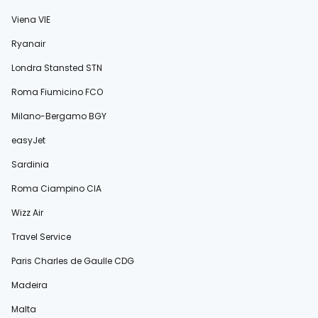
Viena VIE
Ryanair
Londra Stansted STN
Roma Fiumicino FCO
Milano-Bergamo BGY
easyJet
Sardinia
Roma Ciampino CIA
Wizz Air
Travel Service
Paris Charles de Gaulle CDG
Madeira
Malta