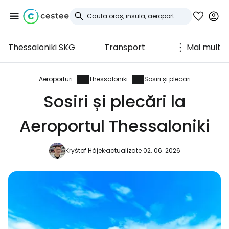
Thessaloniki SKG
Transport
Mai mult
Conectați-vă la
Cestee
Aeroporturi
Thessaloniki
Sosiri și plecări
Sosiri și plecări la
... comunitatea mondială a călătorilor
Aeroportul Thessaloniki
Continuați cu Google
Kryštof Hájek
actualizate 02. 06. 2026
Continuați cu Facebook
Continuați cu e-mailul