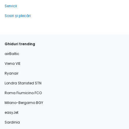
Servicii
Sosiri și plecări
Ghiduri trending
airBaltic
Viena VIE
Ryanair
Londra Stansted STN
Roma Fiumicino FCO
Milano-Bergamo BGY
easyJet
Sardinia