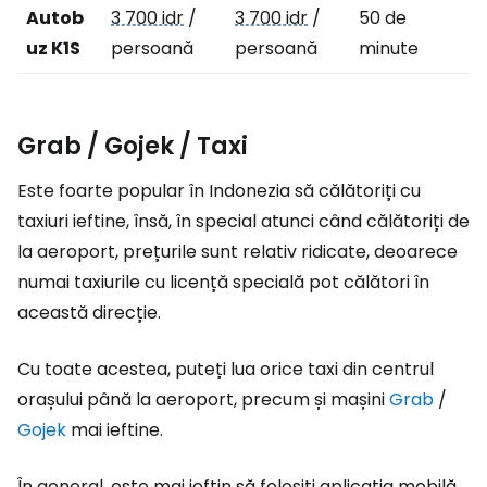
Autob
3 700 idr
/
3 700 idr
/
50 de
uz K1S
persoană
persoană
minute
Grab / Gojek / Taxi
Este foarte popular în Indonezia să călătoriți cu
taxiuri ieftine, însă, în special atunci când călătoriți de
la aeroport, prețurile sunt relativ ridicate, deoarece
numai taxiurile cu licență specială pot călători în
această direcție.
Cu toate acestea, puteți lua orice taxi din centrul
orașului până la aeroport, precum și mașini
Grab
/
Gojek
mai ieftine.
În general, este mai ieftin să folosiți aplicația mobilă