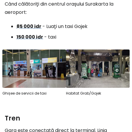
Când călătoriți din centrul orașului Surakarta la
aeroport:
85 000 idr
- Luați un taxi Gojek
150 000 idr
- taxi
Ghișee de servicii de taxi
Habitat Grab/Gojek
Tren
Gara este conectată direct la terminal. Linia