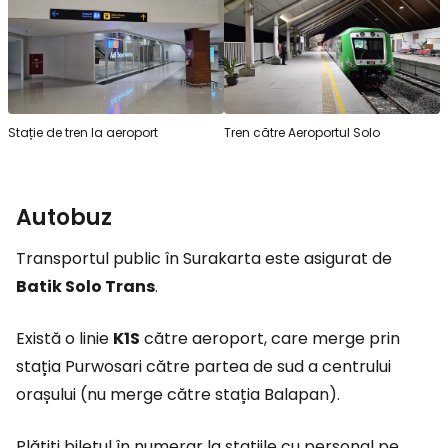
Stație de tren la aeroport
Tren către Aeroportul Solo
Autobuz
Transportul public în Surakarta este asigurat de
Batik Solo Trans
.
Există o linie
K1S
către aeroport, care merge prin
stația Purwosari către partea de sud a centrului
orașului (nu merge către stația Balapan).
Plătiți biletul în numerar la stațiile cu personal pe