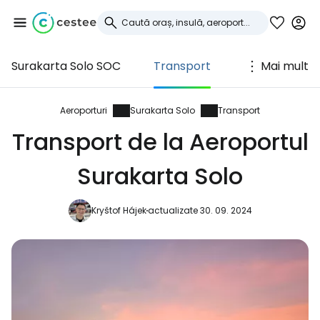
Surakarta Solo SOC
Transport
Mai mult
Conectați-vă la
Cestee
Aeroporturi
Surakarta Solo
Transport
Transport de la Aeroportul
... comunitatea mondială a călătorilor
Surakarta Solo
Continuați cu Google
Kryštof Hájek
actualizate 30. 09. 2024
Continuați cu Facebook
Continuați cu e-mailul