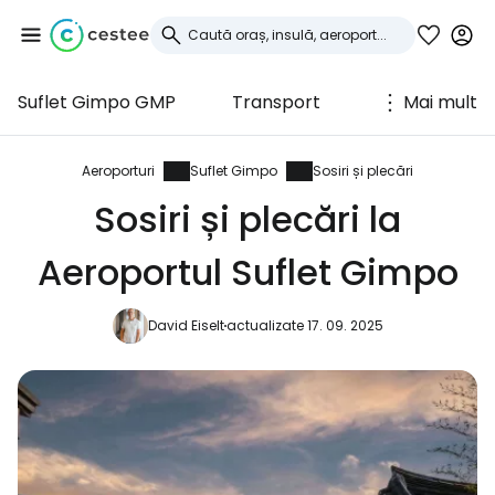
Suflet Gimpo GMP
Transport
Mai mult
Conectați-vă la
Cestee
Aeroporturi
Suflet Gimpo
Sosiri și plecări
Sosiri și plecări la
... comunitatea mondială a călătorilor
Aeroportul Suflet Gimpo
Continuați cu Google
David Eiselt
actualizate 17. 09. 2025
Continuați cu Facebook
Continuați cu e-mailul