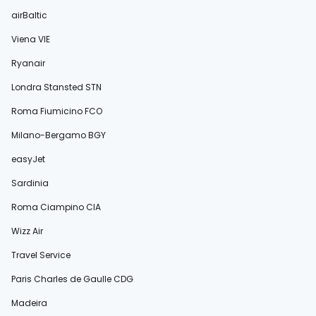
airBaltic
Viena VIE
Ryanair
Londra Stansted STN
Roma Fiumicino FCO
Milano-Bergamo BGY
easyJet
Sardinia
Roma Ciampino CIA
Wizz Air
Travel Service
Paris Charles de Gaulle CDG
Madeira