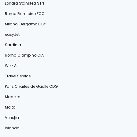
Londra Stansted STN
Roma Fiumicino FCO
Milano-Bergamo BGY
easyJet
Sardinia
Roma Ciampino CIA
Wizz Air
Travel Service
Paris Charles de Gaulle CDG
Madeira
Malta
Veneția
Islanda