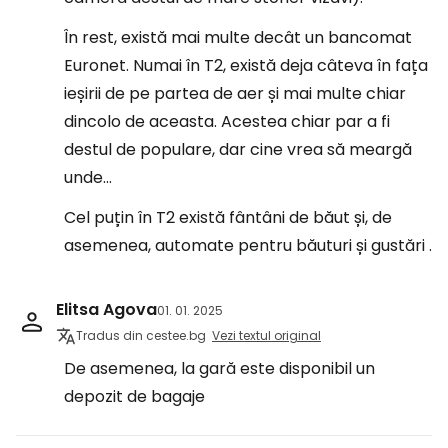
În rest, există mai multe decât un bancomat
Euronet. Numai în T2, există deja câteva în fața
ieșirii de pe partea de aer și mai multe chiar
dincolo de aceasta. Acestea chiar par a fi
destul de populare, dar cine vrea să meargă
unde...
Cel puțin în T2 există fântâni de băut și, de
asemenea, automate pentru băuturi și gustări .
Elitsa Agova
01. 01. 2025
Tradus din cestee.bg
Vezi textul original
De asemenea, la gară este disponibil un
depozit de bagaje