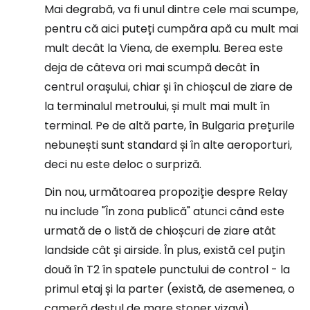
Mai degrabă, va fi unul dintre cele mai scumpe,
pentru că aici puteți cumpăra apă cu mult mai
mult decât la Viena, de exemplu. Berea este
deja de câteva ori mai scumpă decât în
centrul orașului, chiar și în chioșcul de ziare de
la terminalul metroului, și mult mai mult în
terminal. Pe de altă parte, în Bulgaria prețurile
nebunești sunt standard și în alte aeroporturi,
deci nu este deloc o surpriză.
Din nou, următoarea propoziție despre Relay
nu include "În zona publică" atunci când este
urmată de o listă de chioșcuri de ziare atât
landside cât și airside. În plus, există cel puțin
două în T2 în spatele punctului de control - la
primul etaj și la parter (există, de asemenea, o
cameră destul de mare stoner vizavi).