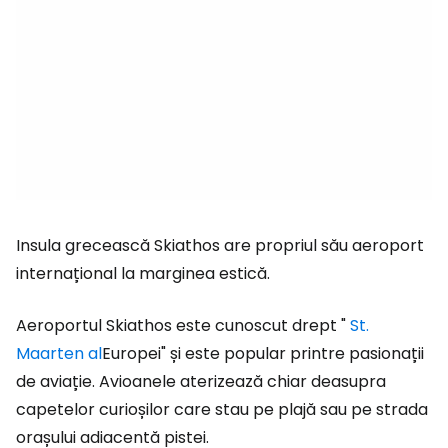
Insula grecească Skiathos are propriul său aeroport
internațional la marginea estică.
Aeroportul Skiathos este cunoscut drept "
St.
Maarten al
Europei" și este popular printre pasionații
de aviație. Avioanele aterizează chiar deasupra
capetelor curioșilor care stau pe plajă sau pe strada
orașului adiacentă pistei.