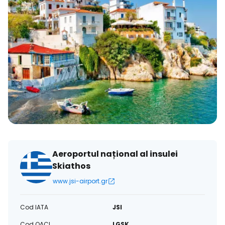
Aeroportul național al insulei
Skiathos
www.jsi-airport.gr
Cod IATA
JSI
Cod OACI
LGSK