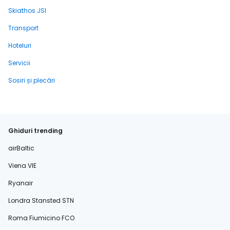
Skiathos JSI
Transport
Hoteluri
Servicii
Sosiri și plecări
Ghiduri trending
airBaltic
Viena VIE
Ryanair
Londra Stansted STN
Roma Fiumicino FCO