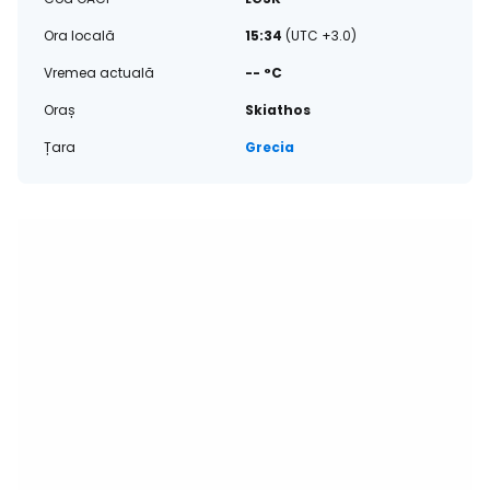
Ora locală
15:34
(UTC +3.0)
Vremea actuală
-- °C
Oraș
Skiathos
Țara
Grecia