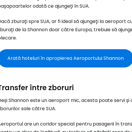
așapoartelor odată ce ajungeți în SUA.
Conectați-v
acă zburați spre SUA, ar fi ideal să ajungeți la aeroport c
burați de la Shannon doar către Europa, trebuie să ajungeț
... comunitatea mondială a călătorilo
plecare.
Co
Arată hoteluri în apropierea Aeroportului Shannon
Con
Transfer între zboruri
eși Shannon este un aeroport mic, acesta poate servi și 
Cont
borurilor sale către SUA.
eroportul are un coridor special pentru pasagerii în tran