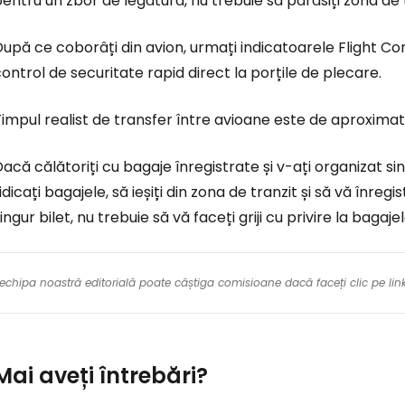
entru un zbor de legătură, nu trebuie să părăsiți zona de t
upă ce coborâți din avion, urmați indicatoarele
Flight Co
ontrol de securitate rapid direct la porțile de plecare.
impul realist de transfer între avioane este de aproximat
acă călătoriți cu bagaje înregistrate și v-ați organizat si
idicați bagajele, să ieșiți din zona de tranzit și să vă înre
ingur bilet, nu trebuie să vă faceți griji cu privire la bag
re echipa noastră editorială poate câștiga comisioane dacă faceți clic pe li
Mai aveți întrebări?