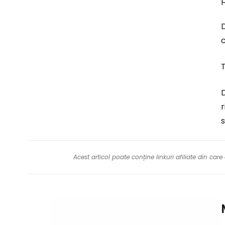
p
D
c
T
D
r
s
Acest articol poate conține linkuri afiliate din ca