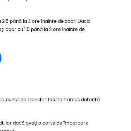
ă la Cestee
u 2,5 până la 3 ore înainte de zbor. Dacă
i doar cu 1,5 până la 2 ore înainte de
r
ntinuați cu Google
tinuați cu Facebook
ca punct de transfer foarte frumos datorită
inuați cu e-mailul
zit, iar dacă aveți o carte de îmbarcare