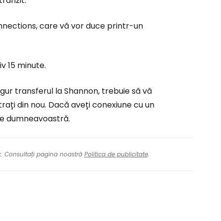
ranzit.
nnections
, care vă vor duce printr-un
iv 15 minute.
ngur transferul la Shannon, trebuie să vă
gistrați din nou. Dacă aveți conexiune cu un
ajele dumneavoastră.
nk. Consultați pagina noastră
Politica de publicitate
.