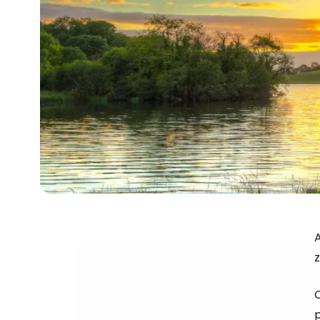
A
z
O
p