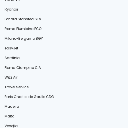
Ryanair
Londra Stansted STN
Roma Fiumicino FCO
Milano-Bergamo BGY
easyJet
Sardinia
Roma Ciampino CIA
Wizz Air
Travel Service
Paris Charles de Gaulle CDG
Madeira
Malta
Veneția