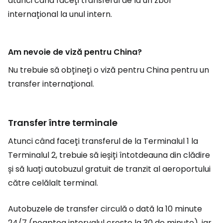
atunci când faceți transferul de la un zbor
internațional la unul intern.
Am nevoie de viză pentru China?
Nu trebuie să obțineți o viză pentru China pentru un
transfer internațional.
Transfer între terminale
Atunci când faceți transferul de la Terminalul 1 la
Terminalul 2, trebuie să ieșiți întotdeauna din clădire
și să luați autobuzul gratuit de tranzit al aeroportului
către celălalt terminal.
Autobuzele de transfer circulă o dată la 10 minute
24/7 (noaptea intervalul crește la 30 de minute), iar