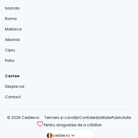
Islanda
Roma
Mallorca
Albania
Cipru
Porto
Cestee
Despre noi
Contact
© 2026 Cestee.ro
Termeni și condiții
Confidențialitate
Publicitate
Pentru dragostea de a călători
cestee.com
cestee.ro