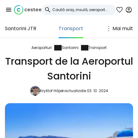
Santorini JTR
Transport
Mai mult
Conectați-vă la
Cestee
Aeroporturi
Santorini
Transport
Transport de la Aeroportul
... comunitatea mondială a călătorilor
Santorini
Continuați cu Google
Kryštof Hájek
actualizate 03. 10. 2024
Continuați cu Facebook
Continuați cu e-mailul