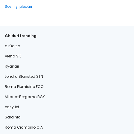
Sosiri și plecări
Ghiduri trending
airBaltic
Viena VIE
Ryanair
Londra Stansted STN
Roma Fiumicino FCO
Milano-Bergamo BGY
easyJet
Sardinia
Roma Ciampino CIA