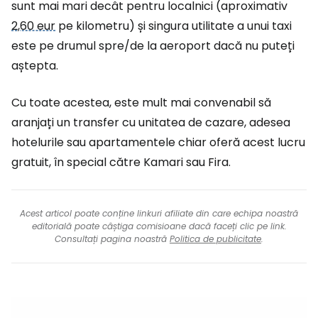
sunt mai mari decât pentru localnici (aproximativ
2,60 eur
pe kilometru) și singura utilitate a unui taxi
este pe drumul spre/de la aeroport dacă nu puteți
aștepta.
Cu toate acestea, este mult mai convenabil să
aranjați un transfer cu unitatea de cazare, adesea
hotelurile sau apartamentele chiar oferă acest lucru
gratuit, în special către Kamari sau Fira.
Acest articol poate conține linkuri afiliate din care echipa noastră
editorială poate câștiga comisioane dacă faceți clic pe link.
Consultați pagina noastră
Politica de publicitate
.