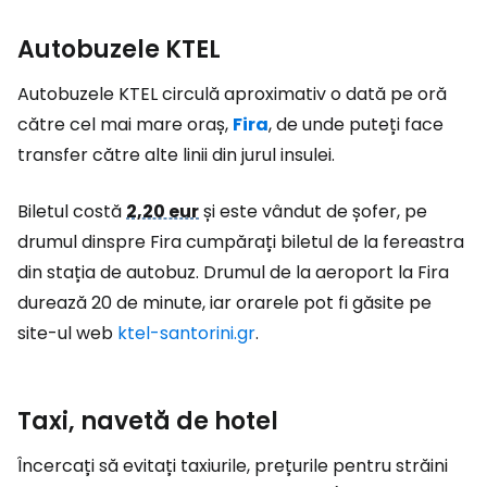
Autobuzele KTEL
Autobuzele KTEL circulă aproximativ o dată pe oră
către cel mai mare oraș,
Fira
, de unde puteți face
transfer către alte linii din jurul insulei.
Biletul costă
2,20 eur
și este vândut de șofer, pe
drumul dinspre Fira cumpărați biletul de la fereastra
din stația de autobuz. Drumul de la aeroport la Fira
durează 20 de minute, iar orarele pot fi găsite pe
site-ul web
ktel-santorini.gr
.
Taxi, navetă de hotel
Încercați să evitați taxiurile, prețurile pentru străini