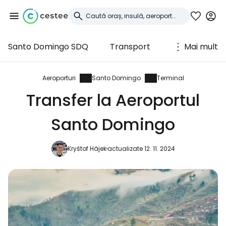
Santo Domingo SDQ
Transport
Mai mult
Conectați-vă la
Cestee
Aeroporturi
Santo Domingo
Terminal
Transfer la Aeroportul
... comunitatea mondială a călătorilor
Santo Domingo
Continuați cu Google
Kryštof Hájek
actualizate 12. 11. 2024
Continuați cu Facebook
Continuați cu e-mailul