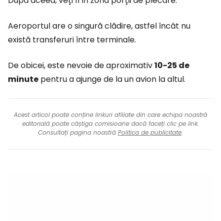
După aceea, veți fi în zona porții de plecare.
Aeroportul are o singură clădire, astfel încât nu
există transferuri între terminale.
De obicei, este nevoie de aproximativ
10-25 de
minute
pentru a ajunge de la un avion la altul.
Acest articol poate conține linkuri afiliate din care echipa noastră
editorială poate câștiga comisioane dacă faceți clic pe link.
Consultați pagina noastră
Politica de publicitate
.