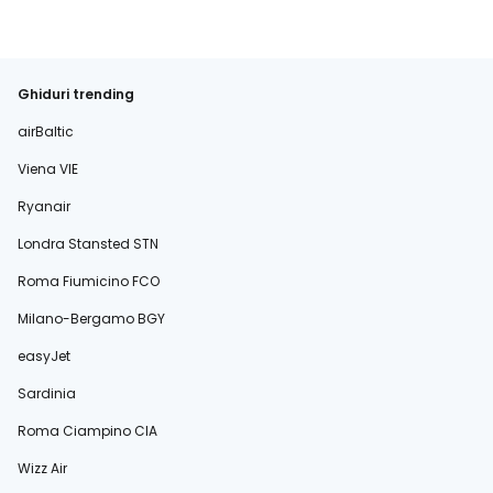
Ghiduri trending
airBaltic
Viena VIE
Ryanair
Londra Stansted STN
Roma Fiumicino FCO
Milano-Bergamo BGY
easyJet
Sardinia
Roma Ciampino CIA
Wizz Air