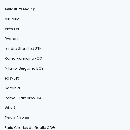
Ghiduri trending
airBaltic
Viena VIE
Ryanair
Londra Stansted STN
Roma Fiumicino FCO
Milano-Bergamo BGY
easyJet
Sardinia
Roma Ciampino CIA
Wizz Air
Travel Service
Paris Charles de Gaulle CDG