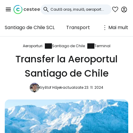
Santiago de Chile SCL
Transport
Mai mult
Conectați-vă la
Cestee
Aeroporturi
Santiago de Chile
Terminal
Transfer la Aeroportul
... comunitatea mondială a călătorilor
Santiago de Chile
Continuați cu Google
Kryštof Hájek
actualizate 23. 11. 2024
Continuați cu Facebook
Continuați cu e-mailul