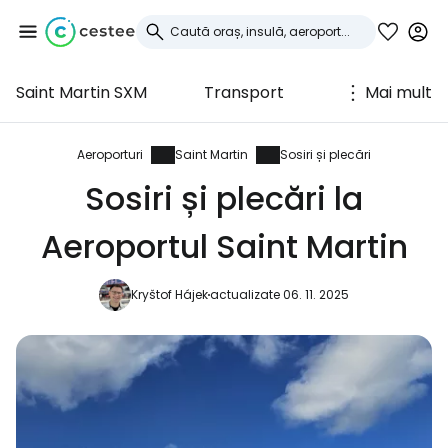
Saint Martin SXM
Transport
Mai mult
Conectați-vă la
Cestee
Aeroporturi
Saint Martin
Sosiri și plecări
Sosiri și plecări la
... comunitatea mondială a călătorilor
Aeroportul Saint Martin
Continuați cu Google
Kryštof Hájek
actualizate 06. 11. 2025
Continuați cu Facebook
Continuați cu e-mailul