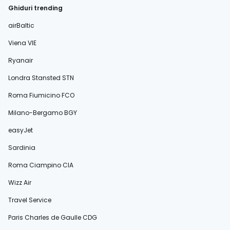
Ghiduri trending
airBaltic
Viena VIE
Ryanair
Londra Stansted STN
Roma Fiumicino FCO
Milano-Bergamo BGY
easyJet
Sardinia
Roma Ciampino CIA
Wizz Air
Travel Service
Paris Charles de Gaulle CDG