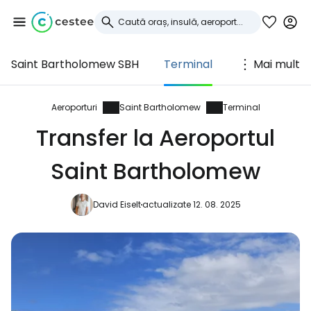
Saint Bartholomew SBH
Terminal
Mai mult
Conectați-vă la
Cestee
Aeroporturi
Saint Bartholomew
Terminal
Transfer la Aeroportul
... comunitatea mondială a călătorilor
Saint Bartholomew
Continuați cu Google
David Eiselt
actualizate 12. 08. 2025
Continuați cu Facebook
Continuați cu e-mailul