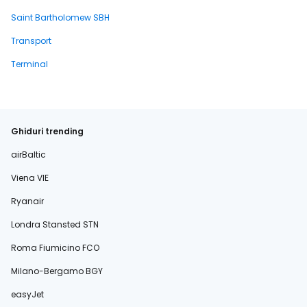
Saint Bartholomew SBH
Transport
Terminal
Ghiduri trending
airBaltic
Viena VIE
Ryanair
Londra Stansted STN
Roma Fiumicino FCO
Milano-Bergamo BGY
easyJet