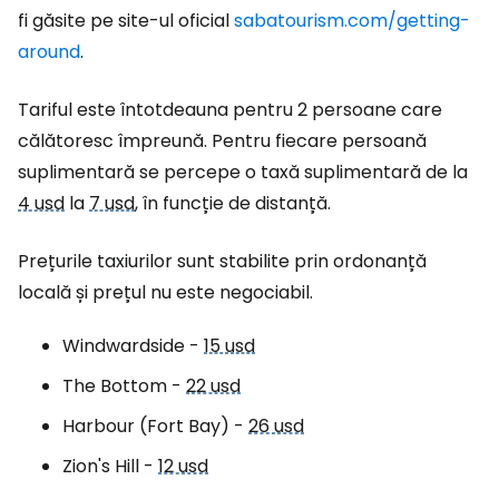
fi găsite pe site-ul oficial
sabatourism.com/getting-
around
.
Tariful este întotdeauna pentru 2 persoane care
călătoresc împreună. Pentru fiecare persoană
suplimentară se percepe o taxă suplimentară de la
4 usd
la
7 usd
, în funcție de distanță.
Prețurile taxiurilor sunt stabilite prin ordonanță
locală și prețul nu este negociabil.
Windwardside -
15 usd
The Bottom
-
22 usd
Harbour (Fort Bay) -
26 usd
Zion's Hill -
12 usd