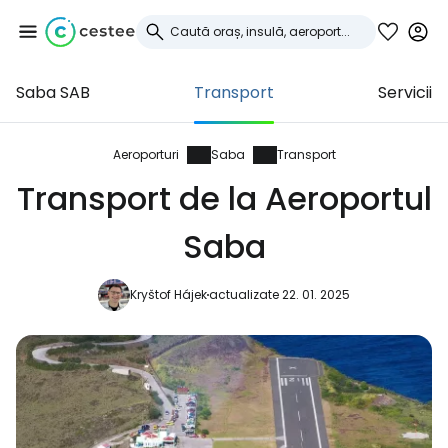
Saba SAB
Transport
Servicii
Conectați-vă la
Cestee
Aeroporturi
Saba
Transport
Transport de la Aeroportul
... comunitatea mondială a călătorilor
Saba
Continuați cu Google
Kryštof Hájek
actualizate 22. 01. 2025
Continuați cu Facebook
Continuați cu e-mailul