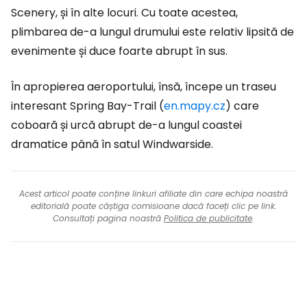
Scenery, și în alte locuri. Cu toate acestea,
plimbarea de-a lungul drumului este relativ lipsită de
evenimente și duce foarte abrupt în sus.
În apropierea aeroportului, însă, începe un traseu
interesant
Spring Bay-Trail (
en.mapy.cz
)
care
coboară și urcă abrupt de-a lungul coastei
dramatice până în satul Windwarside.
Acest articol poate conține linkuri afiliate din care echipa noastră
editorială poate câștiga comisioane dacă faceți clic pe link.
Consultați pagina noastră
Politica de publicitate
.