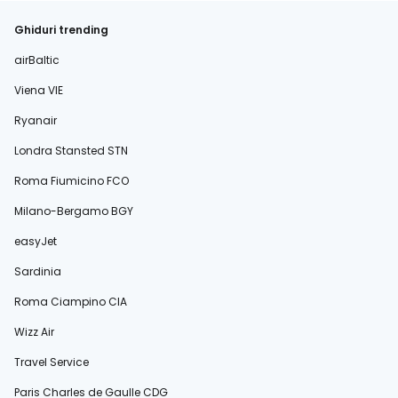
Ghiduri trending
airBaltic
Viena VIE
Ryanair
Londra Stansted STN
Roma Fiumicino FCO
Milano-Bergamo BGY
easyJet
Sardinia
Roma Ciampino CIA
Wizz Air
Travel Service
Paris Charles de Gaulle CDG