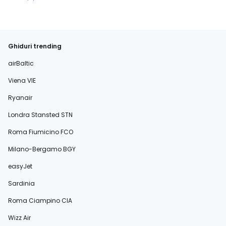
Ghiduri trending
airBaltic
Viena VIE
Ryanair
Londra Stansted STN
Roma Fiumicino FCO
Milano-Bergamo BGY
easyJet
Sardinia
Roma Ciampino CIA
Wizz Air