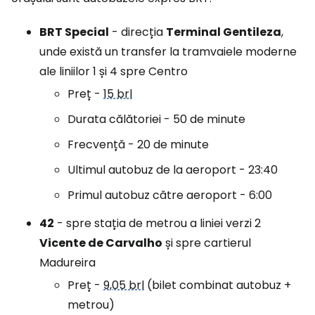
BRT Special
- direcția
Terminal Gentileza
,
unde există un transfer la tramvaiele moderne
ale liniilor 1 și 4 spre Centro
Preț -
15 brl
Durata călătoriei - 50 de minute
Frecvență - 20 de minute
Ultimul autobuz de la aeroport - 23:40
Primul autobuz către aeroport - 6:00
42
- spre stația de metrou a liniei verzi 2
Vicente de Carvalho
și spre cartierul
Madureira
Preț -
9,05 brl
(bilet combinat autobuz +
metrou)