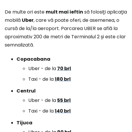
De multe ori este
mult mai ieftin
să folosiți aplicația
mobilă
Uber
, care vă poate oferi, de asemenea, o
cursă de la/la aeroport. Parcarea UBER se află la
aproximativ 200 de metri de Terminalul 2 și este clar
semnalizată.
Copacabana
Uber - de la
70 brl
Taxi - de la
180 brl
Centrul
Uber - de la
55 brl
Taxi - de la
140 brl
Tijuca