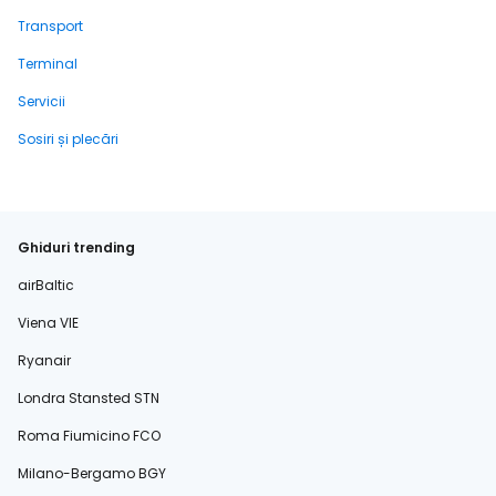
Transport
Terminal
Servicii
Sosiri și plecări
Ghiduri trending
airBaltic
Viena VIE
Ryanair
Londra Stansted STN
Roma Fiumicino FCO
Milano-Bergamo BGY