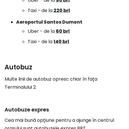
Uber - de la
90 brl
Taxi - de la
220 brl
Aeroportul Santos Dumont
Uber - de la
60 brl
Taxi - de la
140 brl
Autobuz
Multe linii de autobuz opresc chiar în fața
Terminalului 2.
Autobuze expres
Cea mai bună opțiune pentru a ajunge în centrul
orașului sunt autobuzele expres BRT.