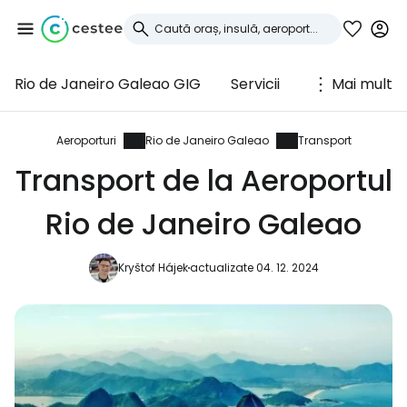
Rio de Janeiro Galeao GIG
Servicii
Mai mult
Conectați-vă la
Cestee
Aeroporturi
Rio de Janeiro Galeao
Transport
Transport de la Aeroportul
... comunitatea mondială a călătorilor
Rio de Janeiro Galeao
Continuați cu Google
Kryštof Hájek
actualizate 04. 12. 2024
Continuați cu Facebook
Continuați cu e-mailul