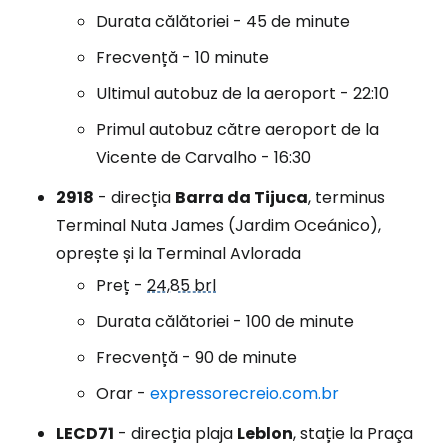
Durata călătoriei - 45 de minute
Frecvență - 10 minute
Ultimul autobuz de la aeroport - 22:10
Primul autobuz către aeroport de la
Vicente de Carvalho - 16:30
2918
- direcția
Barra da Tijuca
, terminus
Terminal Nuta James (Jardim Oceánico),
oprește și la Terminal Avlorada
Preț -
24,85 brl
Durata călătoriei - 100 de minute
Frecvență - 90 de minute
Orar -
expressorecreio.com.br
LECD71
- direcția plaja
Leblon
, stație la Praça