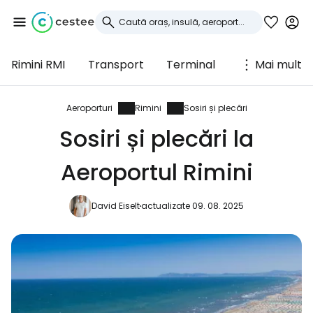
Rimini RMI
Transport
Terminal
Mai mult
Conectați-vă la
Cestee
Aeroporturi
Rimini
Sosiri și plecări
Sosiri și plecări la
... comunitatea mondială a călătorilor
Aeroportul Rimini
Continuați cu Google
David Eiselt
actualizate 09. 08. 2025
Continuați cu Facebook
Continuați cu e-mailul