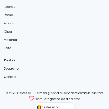
Islanda
Roma
Albania
Cipru
Mallorca
Porto
Cestee
Despre noi
Contact
© 2026 Cestee.ro
Termeni și condiții
Confidențialitate
Publicitate
Pentru dragostea de a călători
cestee.com
cestee.ro