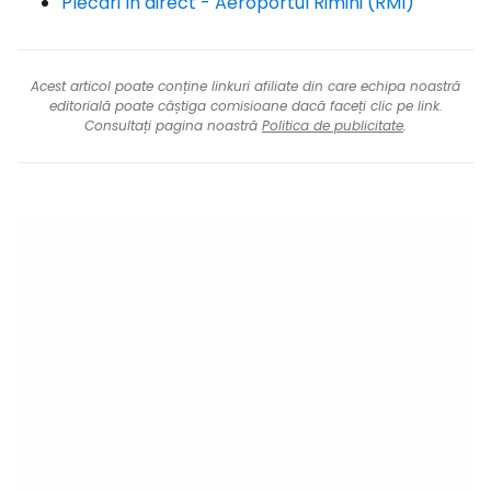
Plecări în direct - Aeroportul Rimini (RMI)
Acest articol poate conține linkuri afiliate din care echipa noastră
editorială poate câștiga comisioane dacă faceți clic pe link.
Consultați pagina noastră
Politica de publicitate
.