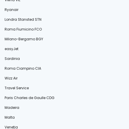
Ryanair
Londra Stansted STN
Roma Fiumicino FCO
Milano-Bergamo BGY
easyJet
Sardinia
Roma Ciampino CIA
Wizz Air
Travel Service
Paris Charles de Gaulle CDG
Madeira
Malta
Veneția