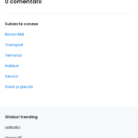
0 comentarii
Subiecte conexe
Rimini RMI
Transport
Terminal
Hoteluri
Servicii
Sosiri și plecări
Ghiduri trending
airBaltic
Viena VIE