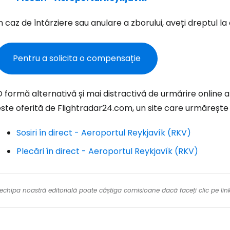
n caz de întârziere sau anulare a zborului, aveți dreptul 
Con
Pentru a solicita o compensație
Cont
 formă alternativă și mai distractivă de urmărire online 
ste oferită de Flightradar24.com, un site care urmărește î
Sosiri în direct - Aeroportul Reykjavík (RKV)
Plecări în direct - Aeroportul Reykjavík (RKV)
re echipa noastră editorială poate câștiga comisioane dacă faceți clic pe li