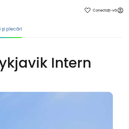
Conectați-vă
i și plecări
eykjavik Intern