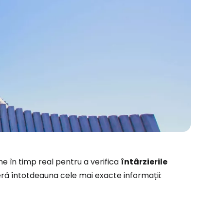
ă la Cestee
ine în timp real pentru a verifica
întârzierile
r
oferă întotdeauna cele mai exacte informații:
ntinuați cu Google