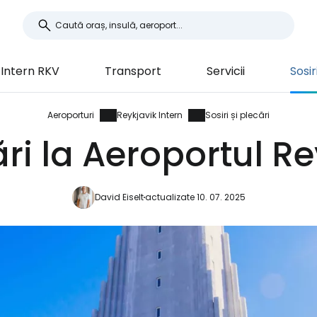
 Intern RKV
Transport
Servicii
Sosir
Aeroporturi
Reykjavik Intern
Sosiri și plecări
ări la Aeroportul R
David Eiselt
actualizate 10. 07. 2025