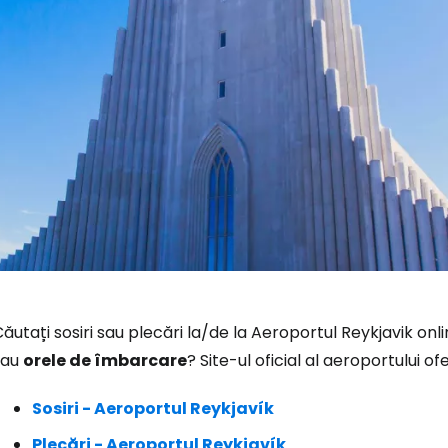
Conectați-v
ăutați sosiri sau plecări la/de la Aeroportul Reykjavik onl
... comunitatea mondială a călătorilo
sau
orele de îmbarcare
? Site-ul oficial al aeroportului 
Sosiri - Aeroportul Reykjavík
Co
Plecări - Aeroportul Reykjavík