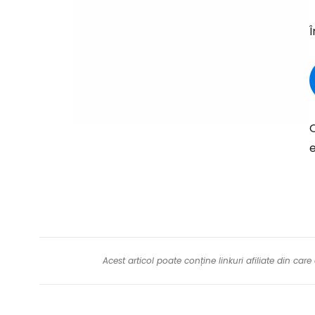
Î
O
e
Acest articol poate conține linkuri afiliate din ca