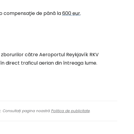
la o compensație de până la
600 eur
.
tinuați cu Facebook
inuați cu e-mailul
a zborurilor către Aeroportul Reykjavík RKV
n direct traficul aerian din întreaga lume.
nk. Consultați pagina noastră
Politica de publicitate
.