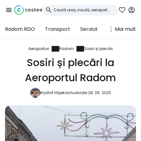
Radom RDO
Transport
Servicii
Mai mult
Conectați-vă la
Cestee
Aeroporturi
Radom
Sosiri și plecări
Sosiri și plecări la
... comunitatea mondială a călătorilor
Aeroportul Radom
Continuați cu Google
Kryštof Hájek
actualizate 28. 05. 2025
Continuați cu Facebook
Continuați cu e-mailul