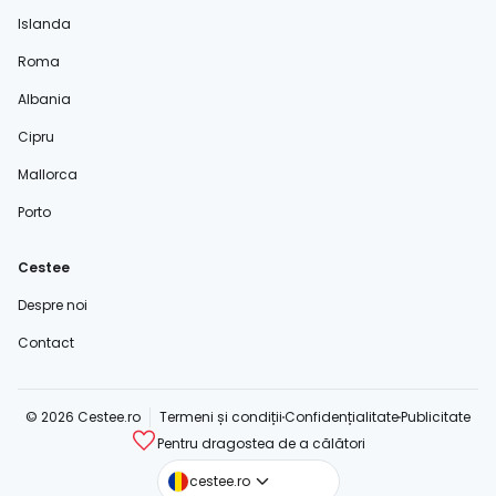
Islanda
Roma
Albania
Cipru
Mallorca
Porto
Cestee
Despre noi
Contact
© 2026 Cestee.ro
Termeni și condiții
Confidențialitate
Publicitate
Pentru dragostea de a călători
cestee.com
cestee.ro