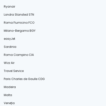
Ryanair
Londra Stansted STN
Roma Fiumicino FCO
Milano-Bergamo BGY
easyJet
Sardinia
Roma Ciampino CIA
Wizz Air
Travel Service
Paris Charles de Gaulle CDG
Madeira
Malta
Veneția