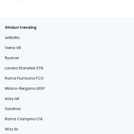
Ghiduri trending
airBaltic
Viena VIE
Ryanair
Londra Stansted STN
Roma Fiumicino FCO
Milano-Bergamo BGY
easyJet
Sardinia
Roma Ciampino CIA
Wizz Air