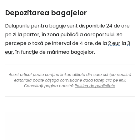
Depozitarea bagajelor
Dulapurile pentru bagaje sunt disponibile 24 de ore
pe zi la parter, în zona publică a aeroportului. Se
percepe o taxă pe interval de 4 ore, de la
2 eur
la
3
eur
, în funcție de mărimea bagajelor.
Acest articol poate conține linkuri afiliate din care echipa noastră
editorială poate câștiga comisioane dacă faceți clic pe link.
Consultați pagina noastră
Politica de publicitate
.