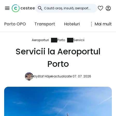
Porto OPO
Transport
Hoteluri
Mai mult
Conectați-vă la
Cestee
Aeroporturi
Porto
Servicii
Servicii la Aeroportul
... comunitatea mondială a călătorilor
Porto
Continuați cu Google
Kryštof Hájek
actualizate 07. 07. 2026
Continuați cu Facebook
Continuați cu e-mailul