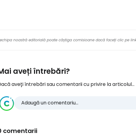
re echipa noastră editorială poate câștiga comisioane dacă faceți clic pe li
Mai aveți întrebări?
acă aveți întrebări sau comentarii cu privire la articolul...
Adaugă un comentariu...
0 comentarii