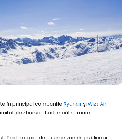
ște în principal companiile
Ryanair
și
Wizz Air
 limitat de zboruri charter către mare
ă la Cestee
. Există o lipsă de locuri în zonele publice și