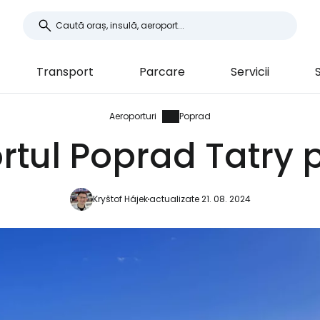
Transport
Parcare
Servicii
S
Aeroporturi
Poprad
rtul Poprad Tatry p
Kryštof Hájek
actualizate 21. 08. 2024