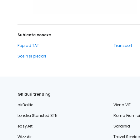
Subiecte conexe
Poprad TAT
Transport
Sosiri și plecări
Ghiduri trending
airBaltic
Viena VIE
Londra Stansted STN
Roma Fiumic
easyJet
Sardinia
Wizz Air
Travel Service