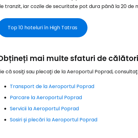
e tranzit, iar cozile de securitate pot dura până la 20 de 
... comunitatea mondială a călătorilo
Top 10 hoteluri în High Tatras
Co
Con
Obțineți mai multe sfaturi de călător
ie că sosiți sau plecați de la Aeroportul Poprad, consultați
Cont
Transport de la Aeroportul Poprad
Parcare la Aeroportul Poprad
Servicii la Aeroportul Poprad
Sosiri și plecări la Aeroportul Poprad