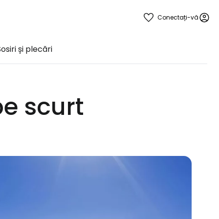
Conectați-vă
osiri și plecări
e scurt