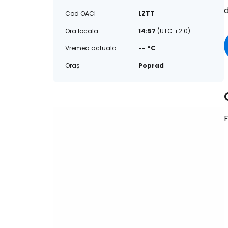
d
Cod OACI
LZTT
Ora locală
14:57
(UTC +2.0)
Vremea actuală
-- °C
Oraș
Poprad
F