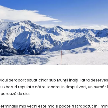
icul aeroport situat chiar sub Munții Înalți Tatra deserve
u zboruri regulate către Londra. În timpul verii, un număr
perează de aici.
Conectați-v
erminalul mai vechi este mic și poate fi străbătut în 1 minut