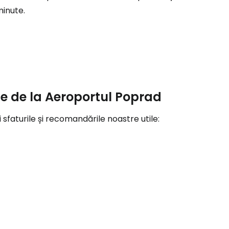
minute.
r
ntinuați cu Google
tinuați cu Facebook
ie de la Aeroportul Poprad
 sfaturile și recomandările noastre utile:
inuați cu e-mailul