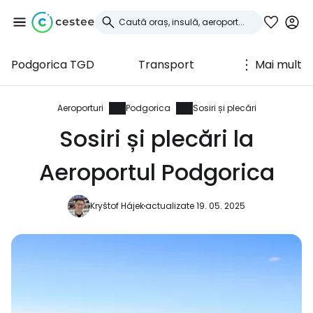
Podgorica TGD
Transport
Mai mult
Conectați-vă la
Cestee
Aeroporturi
Podgorica
Sosiri și plecări
Sosiri și plecări la
... comunitatea mondială a călătorilor
Aeroportul Podgorica
Continuați cu Google
Kryštof Hájek
actualizate 19. 05. 2025
Continuați cu Facebook
Continuați cu e-mailul