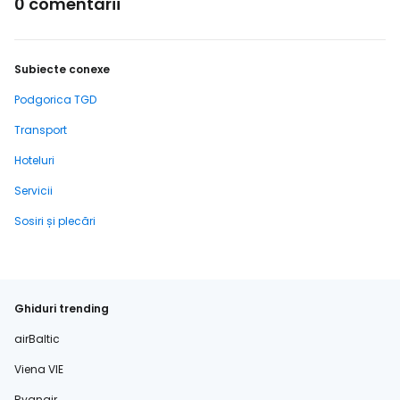
0 comentarii
Subiecte conexe
Podgorica TGD
Transport
Hoteluri
Servicii
Sosiri și plecări
Ghiduri trending
airBaltic
Viena VIE
Ryanair