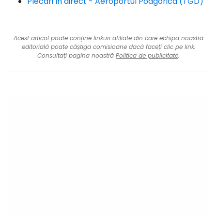
Plecări în direct - Aeroportul Podgorica (TGD)
Acest articol poate conține linkuri afiliate din care echipa noastră
editorială poate câștiga comisioane dacă faceți clic pe link.
Consultați pagina noastră
Politica de publicitate
.