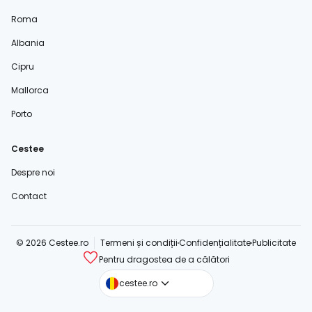
Roma
Albania
Cipru
Mallorca
Porto
Cestee
Despre noi
Contact
© 2026 Cestee.ro
Termeni și condiții
Confidențialitate
Publicitate
Pentru dragostea de a călători
cestee.com
cestee.ro
cestee.sk