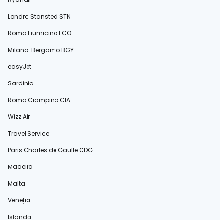
Londra Stansted STN
Roma Fiumicino FCO
Milano-Bergamo BGY
easyJet
Sardinia
Roma Ciampino CIA
Wizz Air
Travel Service
Paris Charles de Gaulle CDG
Madeira
Malta
Veneția
Islanda