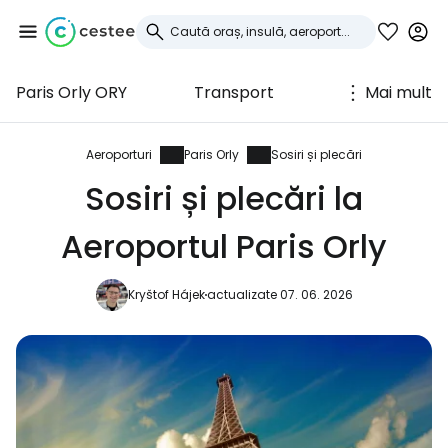
Paris Orly ORY
Transport
Mai mult
Conectați-vă la
Cestee
Aeroporturi
Paris Orly
Sosiri și plecări
Sosiri și plecări la
... comunitatea mondială a călătorilor
Aeroportul Paris Orly
Continuați cu Google
Kryštof Hájek
actualizate 07. 06. 2026
Continuați cu Facebook
Continuați cu e-mailul