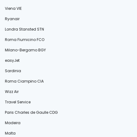
Viena VIE
Ryanair
Londra Stansted STN
Roma Fiumicino FCO
Milano-Bergamo BGY
easyJet
Sardinia
Roma Ciampino CIA
Wizz Air
Travel Service
Paris Charles de Gaulle CDG
Madeira
Malta