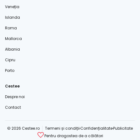
Veneția
Islanda
Roma
Mallorca
Albania
Cipru
Porto
Cestee
Despre noi
Contact
© 2026 Cestee.ro
Termeni și condiții
Confidențialitate
Publicitate
Pentru dragostea de a călători