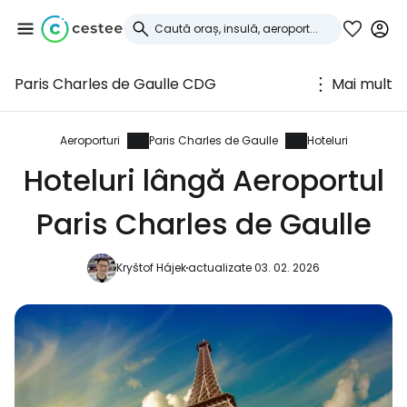
Paris Charles de Gaulle CDG
Mai mult
Conectați-vă la
Cestee
Aeroporturi
Paris Charles de Gaulle
Hoteluri
Hoteluri lângă Aeroportul
... comunitatea mondială a călătorilor
Paris Charles de Gaulle
Continuați cu Google
Kryštof Hájek
actualizate 03. 02. 2026
Continuați cu Facebook
Continuați cu e-mailul