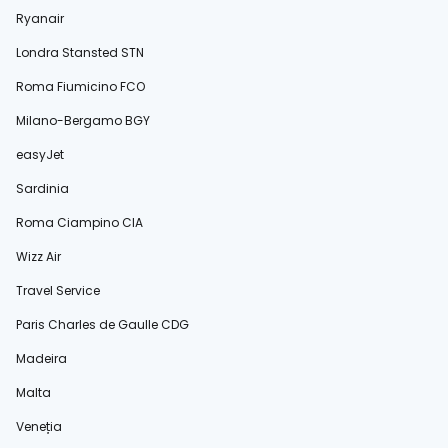
Ryanair
Londra Stansted STN
Roma Fiumicino FCO
Milano-Bergamo BGY
easyJet
Sardinia
Roma Ciampino CIA
Wizz Air
Travel Service
Paris Charles de Gaulle CDG
Madeira
Malta
Veneția