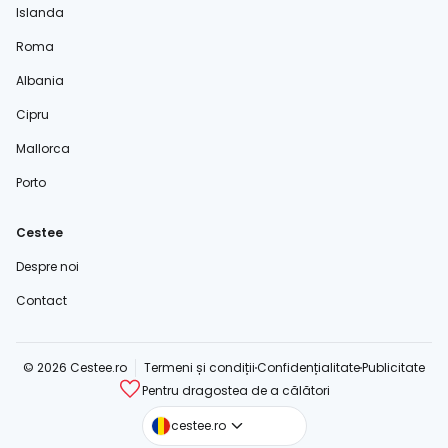
Islanda
Roma
Albania
Cipru
Mallorca
Porto
Cestee
Despre noi
Contact
© 2026 Cestee.ro
Termeni și condiții
Confidențialitate
Publicitate
Pentru dragostea de a călători
cestee.com
cestee.ro
cestee.sk