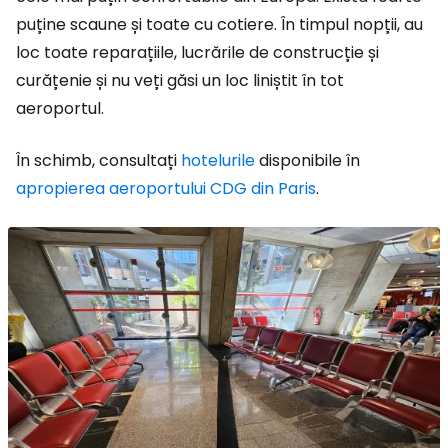
puține scaune și toate cu cotiere. În timpul nopții, au
loc toate reparațiile, lucrările de construcție și
curățenie și nu veți găsi un loc liniștit în tot
aeroportul.
În schimb, consultați
hotelurile
disponibile în
apropierea aeroportului CDG din Paris
.