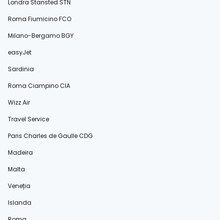
Londra Stansted STN
Roma Fiumicino FCO
Milano-Bergamo BGY
easyJet
Sardinia
Roma Ciampino CIA
Wizz Air
Travel Service
Paris Charles de Gaulle CDG
Madeira
Malta
Veneția
Islanda
Roma