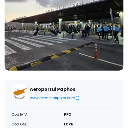
Aeroportul Paphos
www.hermesairports.com
Cod IATA
PFO
Cod OACI
LCPH