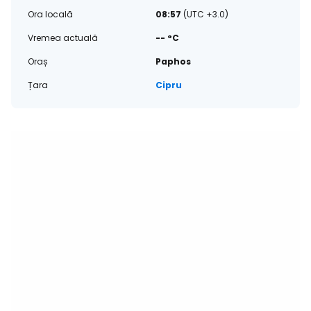
Ora locală
08:57
(UTC +3.0)
Vremea actuală
-- °C
Oraș
Paphos
Țara
Cipru