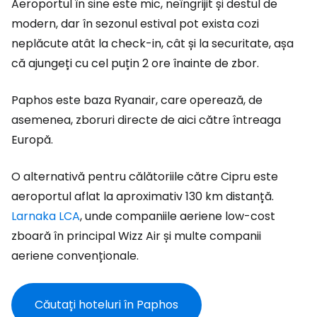
Aeroportul în sine este mic, neîngrijit și destul de
modern, dar în sezonul estival pot exista cozi
neplăcute atât la check-in, cât și la securitate, așa
că ajungeți cu cel puțin 2 ore înainte de zbor.
Paphos este baza Ryanair, care operează, de
asemenea, zboruri directe de aici către întreaga
Europă.
O alternativă pentru călătoriile către Cipru este
aeroportul aflat la aproximativ 130 km distanță.
Larnaka LCA
, unde companiile aeriene low-cost
zboară în principal Wizz Air și multe companii
aeriene convenționale.
Căutați hoteluri în Paphos