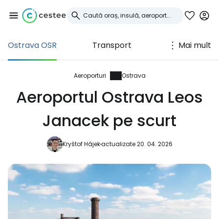
Ostrava OSR
Transport
Mai mult
Conectați-vă la
Cestee
Aeroporturi
Ostrava
Aeroportul Ostrava Leos
... comunitatea mondială a călătorilor
Janacek pe scurt
Continuați cu Google
Kryštof Hájek
actualizate 20. 04. 2026
Continuați cu Facebook
Continuați cu e-mailul