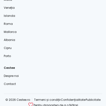
Veneția
Islanda
Roma
Mallorca
Albania
Cipru
Porto
Cestee
Despre noi
Contact
© 2026 Cestee.ro
Termeni și condiții
Confidențialitate
Publicitate
Pentru dragostea de a călători