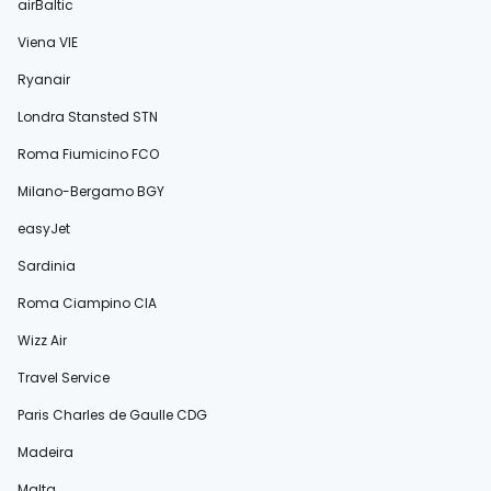
airBaltic
Viena VIE
Ryanair
Londra Stansted STN
Roma Fiumicino FCO
Milano-Bergamo BGY
easyJet
Sardinia
Roma Ciampino CIA
Wizz Air
Travel Service
Paris Charles de Gaulle CDG
Madeira
Malta