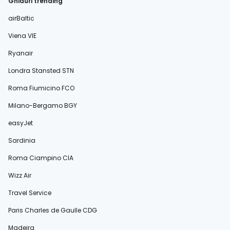
Ghiduri trending
airBaltic
Viena VIE
Ryanair
Londra Stansted STN
Roma Fiumicino FCO
Milano-Bergamo BGY
easyJet
Sardinia
Roma Ciampino CIA
Wizz Air
Travel Service
Paris Charles de Gaulle CDG
Madeira