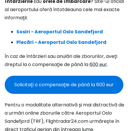
întârzierile
sau
orele de îmbarcare
? Site-ul oficial
al aeroportului oferă întotdeauna cele mai exacte
informații:
Sosiri - Aeroportul Oslo Sandefjord
Plecări - Aeroportul Oslo Sandefjord
În caz de întârzieri sau anulări ale zborurilor, aveți
dreptul la o compensație de până la
600 eur
.
Solicitați o compensație de până la
600 eur
Pentru o modalitate alternativă și mai distractivă de
a urmări online zborurile către Aeroportul Oslo
Sandefjord (TRF), Flightradar24.com urmărește în
direct traficul aerian din întreaga lume.