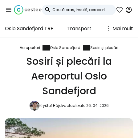
Oslo Sandefjord TRF
Transport
Mai mult
Conectați-vă la
Cestee
Aeroporturi
Oslo Sandefjord
Sosiri și plecări
Sosiri și plecări la
... comunitatea mondială a călătorilor
Aeroportul Oslo
Continuați cu Google
Sandefjord
Kryštof Hájek
actualizate 26. 04. 2026
Continuați cu Facebook
Continuați cu e-mailul