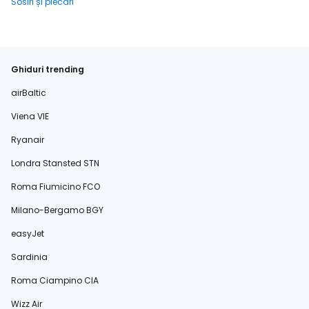
Sosiri și plecări
Ghiduri trending
airBaltic
Viena VIE
Ryanair
Londra Stansted STN
Roma Fiumicino FCO
Milano-Bergamo BGY
easyJet
Sardinia
Roma Ciampino CIA
Wizz Air