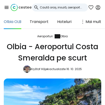
Olbia OLB
Transport
Hoteluri
Mai mult
Conectați-vă la
Cestee
Aeroporturi
Olbia
Olbia - Aeroportul Costa
... comunitatea mondială a călătorilor
Smeralda pe scurt
Continuați cu Google
Kryštof Hájek
actualizate 16. 10. 2025
Continuați cu Facebook
Continuați cu e-mailul