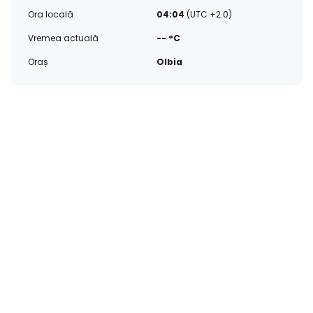
Ora locală
04:04
(UTC +2.0)
Vremea actuală
-- °C
Oraș
Olbia