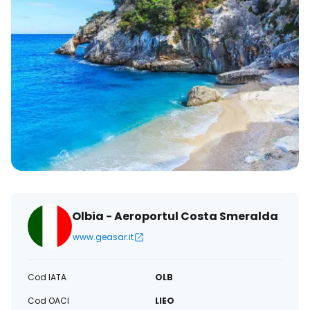
Olbia - Aeroportul Costa Smeralda
www.geasar.it
Cod IATA
OLB
Cod OACI
LIEO