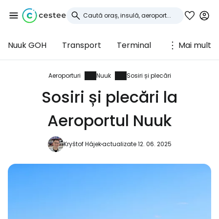
Nuuk GOH
Transport
Terminal
Mai mult
Conectați-vă la
Cestee
Aeroporturi
Nuuk
Sosiri și plecări
Sosiri și plecări la
... comunitatea mondială a călătorilor
Aeroportul Nuuk
Continuați cu Google
Kryštof Hájek
actualizate 12. 06. 2025
Continuați cu Facebook
Continuați cu e-mailul