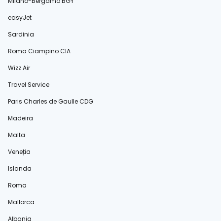
Milano-Bergamo BGY
easyJet
Sardinia
Roma Ciampino CIA
Wizz Air
Travel Service
Paris Charles de Gaulle CDG
Madeira
Malta
Veneția
Islanda
Roma
Mallorca
Albania