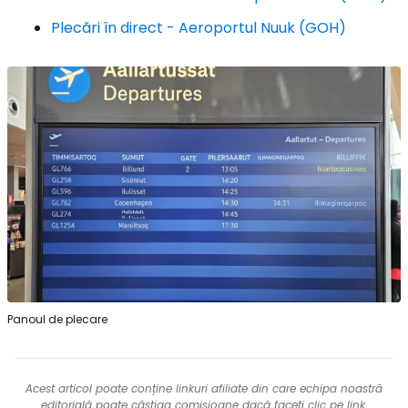
Plecări în direct - Aeroportul Nuuk (GOH)
Panoul de plecare
Acest articol poate conține linkuri afiliate din care echipa noastră
editorială poate câștiga comisioane dacă faceți clic pe link.