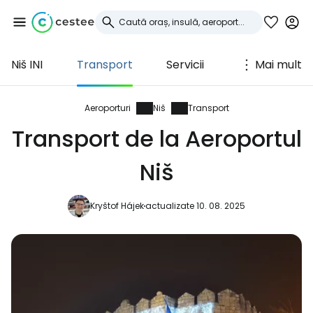
Niš INI
Transport
Servicii
Mai mult
Conectați-vă la
Cestee
Aeroporturi
Niš
Transport
Transport de la Aeroportul
... comunitatea mondială a călătorilor
Niš
Continuați cu Google
Kryštof Hájek
actualizate 10. 08. 2025
Continuați cu Facebook
Continuați cu e-mailul