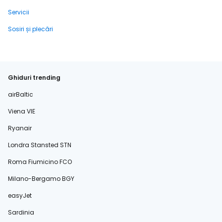
Servicii
Sosiri și plecări
Ghiduri trending
airBaltic
Viena VIE
Ryanair
Londra Stansted STN
Roma Fiumicino FCO
Milano-Bergamo BGY
easyJet
Sardinia