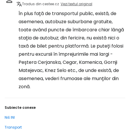
Tradus din cestee.cz
Vezi textul original
În plus față de transportul public, există, de
asemenea, autobuze suburbane gratuite,
toate având puncte de îmbarcare chiar lângă
stația de autobuz; din fericire, nu există nici o
taxă de bilet pentru platformă. Le puteți folosi
pentru excursii în împrejurimile mai largi -
Peștera Cerjanska, Cegar, Kamenica, Gornji
Matejevac, Knez Selo etc., de unde există, de
asemenea, vederi frumoase ale munților din
zonă.
Subiecte conexe
Niš INI
Transport