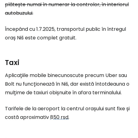
plătește numai în numerar la controlor, în interiorul
autobuzului.
Începând cu 1.7.2025, transportul public în întregul
oraș Niš este complet gratuit.
Taxi
Aplicațiile mobile binecunoscute precum Uber sau
Bolt nu funcționează în Niš, dar există întotdeauna o
mulțime de taxiuri obișnuite în afara terminalului.
Tarifele de la aeroport la centrul orașului sunt fixe și
costă aproximativ
850 rsd
.