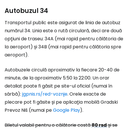
Autobuzul 34
Transportul public este asigurat de linia de autobuz
numărul 34. Linia este o rută circulară, deci are două
opțiuni de traseu: 34A (mai rapid pentru călătoria de
la aeroport) și 34B (mai rapid pentru călătoria spre
aeroport).
Autobuzele circulă aproximativ la fiecare 20-40 de
minute, de la aproximativ 5:50 la 22:00. Un orar
detaliat poate fi găsit pe site-ul oficial (numai în
sârbă):
jgpnis.rs/red-voznje
. Orele exacte de
plecare pot fi găsite și pe aplicația mobilă Gradski
Prevoz Niš (numai pe
Google Play
).
Biletul valabil pentru o călătorie costă
80 rsd
și se