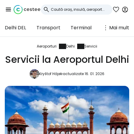
Delhi DEL
Transport
Terminal
Mai mult
Conectați-vă la
Cestee
Aeroporturi
Delhi
Servicii
Servicii la Aeroportul Delhi
... comunitatea mondială a călătorilor
Kryštof Hájek
actualizate 16. 01. 2026
Continuați cu Google
Continuați cu Facebook
Continuați cu e-mailul