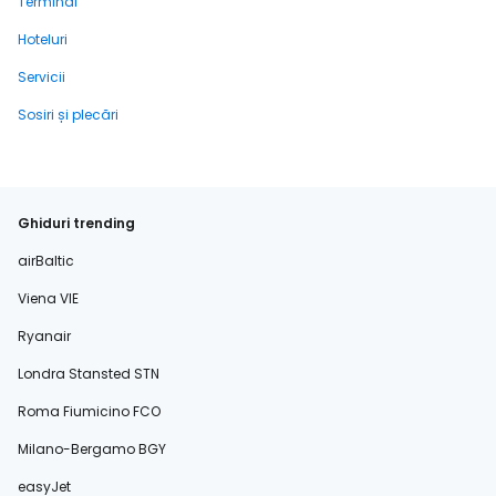
Terminal
Hoteluri
Servicii
Sosiri și plecări
Ghiduri trending
airBaltic
Viena VIE
Ryanair
Londra Stansted STN
Roma Fiumicino FCO
Milano-Bergamo BGY
easyJet