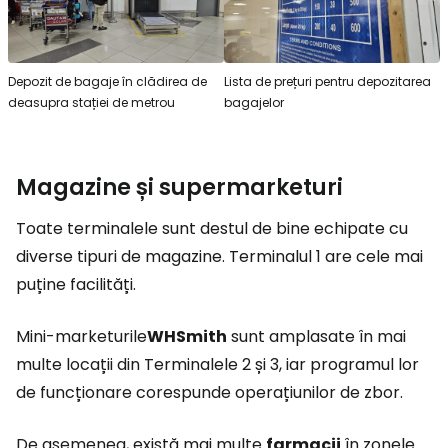
Depozit de bagaje în clădirea de
Lista de prețuri pentru depozitarea
deasupra stației de metrou
bagajelor
Magazine și supermarketuri
Toate terminalele sunt destul de bine echipate cu
diverse tipuri de magazine. Terminalul 1 are cele mai
puține facilități.
Mini-marketurile
WHSmith
sunt amplasate în mai
multe locații din Terminalele 2 și 3, iar programul lor
de funcționare corespunde operațiunilor de zbor.
De asemenea, există mai multe
farmacii
în zonele